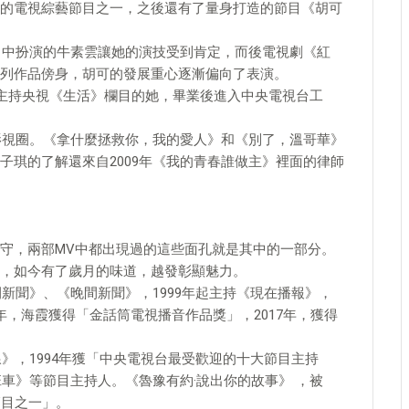
的電視綜藝節目之一，之後還有了量身打造的節目《胡可
雲》中扮演的牛素雲讓她的演技受到肯定，而後電視劇《紅
列作品傍身，胡可的發展重心逐漸偏向了表演。
始主持央視《生活》欄目的她，畢業後進入中央電視台工
入影視圈。《拿什麼拯救你，我的愛人》和《別了，溫哥華》
子琪的了解還來自2009年《我的青春誰做主》裡面的律師
守，兩部MV中都出現過的這些面孔就是其中的一部分。
，如今有了歲月的味道，越發彰顯魅力。
間新聞》、《晚間新聞》，1999年起主持《現在播報》，
07年，海霞獲得「金話筒電視播音作品獎」，2017年，獲得
線》，1994年獲「中央電視台最受歡迎的十大節目主持
班車》等節目主持人。《魯豫有約·說出你的故事》 ，被
節目之一」。