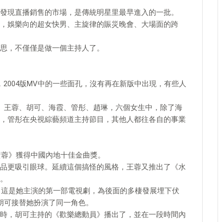
發現直播銷售的市場，是傳統明星里最早進入的一批。
，娛樂向的超女快男、主旋律的賑災晚會、大場面的跨
思，不僅僅是做一個主持人了。
，2004版MV中的一些面孔，沒有再在新版中出現，有些人
、王蓉、胡可、海霞、管彤、趙琳，六個女生中，除了海
，管彤在央視綜藝頻道主持節目，其他人都往各自的事業
黃蓉》獲得中國內地十佳金曲獎。
品更吸引眼球。延續這個搞怪的風格，王蓉又推出了《水
。
出，這是她主演的第一部電視劇，為後面的多棲發展埋下伏
胡可接替她扮演了同一角色。
時，胡可主持的《歡樂總動員》播出了，並在一段時間內