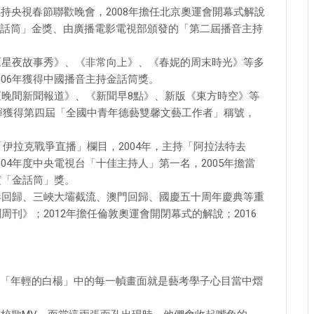
持央視春節聯歡晚會，2008年擔任北京奧運會開幕式解說
話筒」金獎、由廣播電影電視部頒發的「第二屆播音主持
持《星夜故事秀》、《非常向上》、《春妮的周末時光》等多
06年獲得中國播音主持金話筒獎。
《晚間新聞報道》、《新聞早8點》、新版《東方時空》等
，康輝獲得第四屆「全國中青年德藝雙馨文藝工作者」稱號，
持「伊拉克戰爭直播」欄目，2004年，主持「阿拉法特去
04年度中央電視台「十佳主持人」第一名，2005年擔當
度「金話筒」獎。
香港回歸、三峽大壩截流、澳門回歸、國慶五十周年慶典等重
周刊》；2012年擔任倫敦奧運會開閉幕式的解說；2016
「年輕的白楊」中的每一幀畫面就是藝考學子心目當中熠