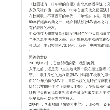
《校園裡有一排年輕的白楊》由北京廣播學院（現
家劉天禮作曲，曾經在1980年首度高校文藝匯演
在校園歌曲不甚豐富的年代，「年輕的白楊」清新
80年代經典名曲之一。此次新版校歌MV發布之前
有代表性的校友。
中國傳媒大學前身是創建於1954年的中央廣播事業
年更名為中國傳媒大學。這所學校為中國的電視熒
可以說，兩部校歌MV加起來，就是「中國電視節
1
開篇的女孩
2019版MV中，首個開唱的是95後劉美麟。
入學之前，還是高中生的她就因一段在樓道翻唱《
菲」，歌手身份的她在新版MV中唱響了校歌的第
而2004年拍攝的MV中，首個出鏡的是時任湖南
從1997年開始主持《快樂大本營》，並與這檔中
經獲得央視索福瑞收視調查全國衛視最受歡迎主持
明星風采和號召力的主持人。
2004年，李湘離開《快樂大本營》，開公司、