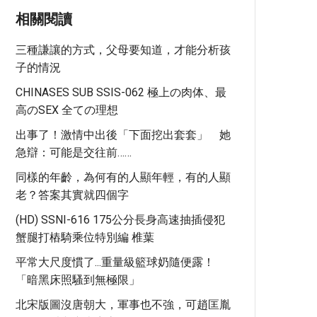
相關閱讀
三種謙讓的方式，父母要知道，才能分析孩
子的情況
CHINASES SUB SSIS-062 極上の肉体、最
高のSEX 全ての理想
出事了！激情中出後「下面挖出套套」 她
急辯：可能是交往前……
同樣的年齡，為何有的人顯年輕，有的人顯
老？答案其實就四個字
(HD) SSNI-616 175公分長身高速抽插侵犯
蟹腿打樁騎乘位特別編 椎葉
平常大尺度慣了...重量級籃球奶隨便露！
「暗黑床照騷到無極限」
北宋版圖沒唐朝大，軍事也不強，可趙匡胤