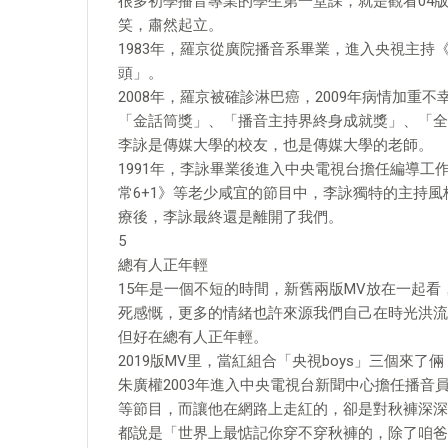
很多初學播音專業的學生第一堂課，就是觀看04
笑，肅然起立。
1983年，羅京從廣院播音系畢業，進入央視主
頭」。
2008年，羅京被確診淋巴癌，2009年病情加
「金話筒獎」、「播音主持界終身成就獎」、「全
李詠是傳媒大學的校友，也是傳媒大學的老師。
1991年，李詠畢業後進入中央電視台擔任編導工作
常6+1》等老少咸宜的節目中，李詠獨特的主持風
療後，李詠最終還是離開了我們。
5
總有人正年輕
15年是一個不短的時間，新舊兩版MV放在一起
死感慨，更多的情緒也許來源我們自己在時光洪流
但好在總有人正年輕。
2019版MV里，當紅組合「央視boys」三個來了
朱廣權2003年進入中央電視台新聞中心擔任播音
等節目，而讓他在網路上走紅的，卻是對秋褲深深
都說是「世界上最惦記你穿不穿秋褲的，除了咱爸