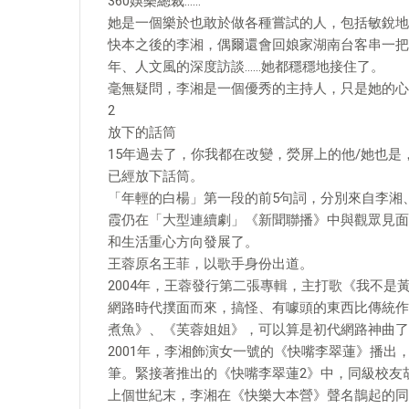
360娛樂總裁……
她是一個樂於也敢於做各種嘗試的人，包括敏銳地
快本之後的李湘，偶爾還會回娘家湖南台客串一把
年、人文風的深度訪談……她都穩穩地接住了。
毫無疑問，李湘是一個優秀的主持人，只是她的心
2
放下的話筒
15年過去了，你我都在改變，熒屏上的他/她也是
已經放下話筒。
「年輕的白楊」第一段的前5句詞，分別來自李湘
霞仍在「大型連續劇」《新聞聯播》中與觀眾見面
和生活重心方向發展了。
王蓉原名王菲，以歌手身份出道。
2004年，王蓉發行第二張專輯，主打歌《我不是
網路時代撲面而來，搞怪、有噱頭的東西比傳統作
煮魚》、《芙蓉姐姐》，可以算是初代網路神曲了
2001年，李湘飾演女一號的《快嘴李翠蓮》播
筆。緊接著推出的《快嘴李翠蓮2》中，同級校友
上個世紀末，李湘在《快樂大本營》聲名鵲起的同