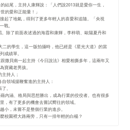
目的結尾，主持人康輝說：「人們說2013就是愛你一生，
一世的愛和正能量！」
接起了地氣，得到了更多年輕人的喜愛和追隨。「央視
以一戰。
與了獻唱。除了前面表述過的海霞和康輝，李梓萌、歐陽夏丹和
系大二的學生，這一版拍攝時，他已經是《星光大道》的當
列成績單。
剛，跟撒貝南一起主持《今日說法》相愛相撕多年，這兩年又
為寶藏老男孩。
的主持人；
各自領域揚鞭奮進的主持人：
張了。
人憑藉內涵、格局與思想勝出，成為行業的佼佼者。也有很多
里，有了更多的機會去嘗試嚮往的領域。
越小，未嘗不是整個行業的進步。
麼校園裡大路兩旁，只有一排年輕的白楊？