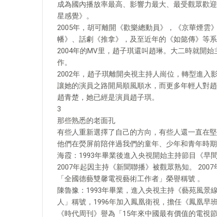
成為國內播放率最高、影響力最大、最受觀眾歡迎
星感覺》。
2005年，胡可離開《歡樂總動員》，《京華煙
幡》、話劇《推拿》，及至近年的《如懿傳》等系
2004年的MV里，趙子琪還叫趙琳。大二時就開
作。
2002年，趙子琪離開央視主持人崗位，轉型進
讓她的演員之路開局順風順水，而更多年輕人對趙
趙青楚，她已經是演員趙子琪。
3
那些熟悉的老面孔
有些人重新選擇了自己的方向，有些人還一直在堅
他們在熒屏前陪伴過我們的童年、少年和青年時期
海霞：1993年畢業後進入央視開始主持節目《早
2007年起因主持《新聞聯播》被觀眾熟知。 20
「全國德藝雙馨電視藝術工作者」榮譽稱號 。
陳魯豫：1993年畢業，進入央視主持《藝苑風景
人」稱號，1996年加入鳳凰衛視，擔任《鳳凰早
《時代周刊》譽為「15年來中國最有價值的電視