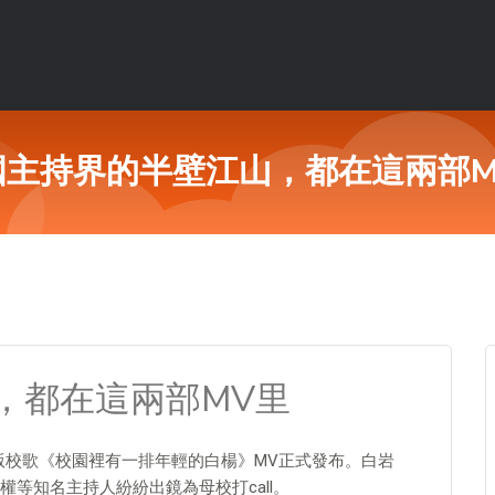
國主持界的半壁江山，都在這兩部M
，都在這兩部MV里
19版校歌《校園裡有一排年輕的白楊》MV正式發布。白岩
等知名主持人紛紛出鏡為母校打call。