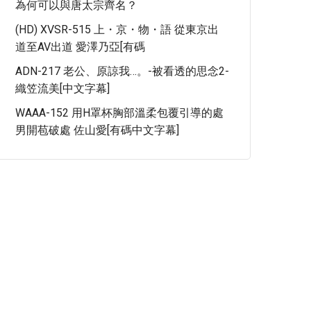
為何可以與唐太宗齊名？
(HD) XVSR-515 上・京・物・語 從東京出
道至AV出道 愛澤乃亞[有碼
ADN-217 老公、原諒我…。-被看透的思念2-
織笠流美[中文字幕]
WAAA-152 用H罩杯胸部溫柔包覆引導的處
男開苞破處 佐山愛[有碼中文字幕]