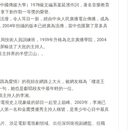
中國傳媒大學）1978級文編系葉延濱作詞，著名音樂教育
中拿下創作類一等獎的榮譽。
活潑，令人耳目一新，經由中央人民廣播電台傳播，成為
，2004年拍攝的版本已經廣為流傳，當中也匯聚了眾多具
局技術人員訓練班，1959年升格為北京廣播學院，2004
屏輸送了大批的主持人。
目主持界的半壁江山」。
因為愛情》的視頻在網路上大火，被網友稱為「樓道王
一句，她也是獻唱校友中最年輕的一位。
衛視主持人的李湘。
國電視史上現象級的節目一起登上巔峰。2003年，李湘已
人第一名和金鷹獎優秀主持人稱號，是青少年心目中最具
發唱片、涉足電影電視劇領域、出任深圳衛視副總監、任職