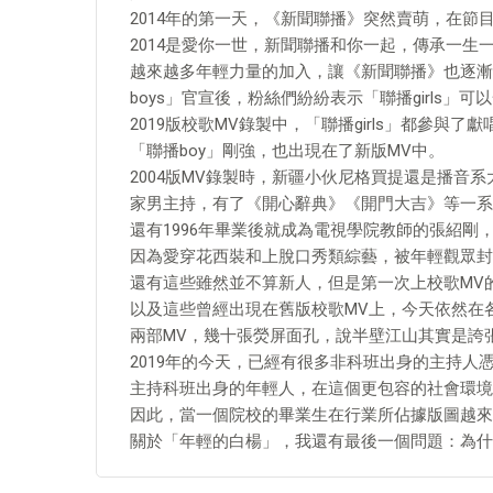
2014年的第一天，《新聞聯播》突然賣萌，在節
2014是愛你一世，新聞聯播和你一起，傳承一生
越來越多年輕力量的加入，讓《新聞聯播》也逐漸
boys」官宣後，粉絲們紛紛表示「聯播girls」可
2019版校歌MV錄製中，「聯播girls」都參
「聯播boy」剛強，也出現在了新版MV中。
2004版MV錄製時，新疆小伙尼格買提還是播音
家男主持，有了《開心辭典》《開門大吉》等一系
還有1996年畢業後就成為電視學院教師的張紹
因為愛穿花西裝和上脫口秀類綜藝，被年輕觀眾封
還有這些雖然並不算新人，但是第一次上校歌MV
以及這些曾經出現在舊版校歌MV上，今天依然在
兩部MV，幾十張熒屏面孔，說半壁江山其實是誇
2019年的今天，已經有很多非科班出身的主持
主持科班出身的年輕人，在這個更包容的社會環境
因此，當一個院校的畢業生在行業所佔據版圖越來
關於「年輕的白楊」，我還有最後一個問題：為什