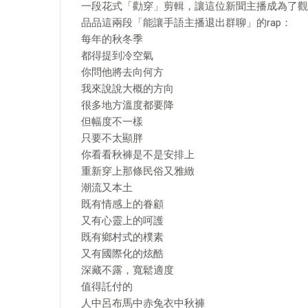
一段花式「勸穿」剪輯，讓這位新聞主播成為了觀
品品這兩段「能讓手語主播退出群聊」的rap：
每年的秋冬季
都得提到冷空氣
你問他將去向何方
我來說說大概的方向
很多地方溫度都要降
但幅度不一樣
只要不太顯胖
你看看秋褲是不是安排上
重新穿上那條民俗又雅緻
潮流又本土
既有情感上的眷顧
又有心靈上的呵護
既有鄉村式的樸素
又有國際化的炫酷
深藏不露，寬鬆適度
值得託付的
人中呂布馬中赤兔衣中秋褲