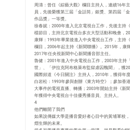
周濤：曾任《綜藝大觀》欄目主持人，連續16年主
員，先後榮獲第三屆「金話筒」銀獎、第四屆「金
作品獎」一等獎。
徐春妮：2000年進入北京電視台工作，先後主
檔節目，主持北京電視台多次大型活動和晚會，20
康輝：1993年畢業後進入中央電視台工作，主持
欄目，2006年起主持《新聞聯播》。2015年
2017年任央視新聞中心新聞播音部主任。
魯健：2001年進入中央電視台工作，2003年主
世」、「伊拉克阿布格萊布監獄虐囚醜聞」，獲20
國際頻道《今日關注》主持人，2010年，獲得年
白岩松：1993年參與創辦《東方時空》；參加
大事件的電視直播、轉播；2003年開始主持《新聞
年獲得中央電視台十佳優秀播音員、主持人。
4
他們離開了我們
如果說傳媒大學是播音愛好者心目中的黃埔軍校，
熠生輝的未來。