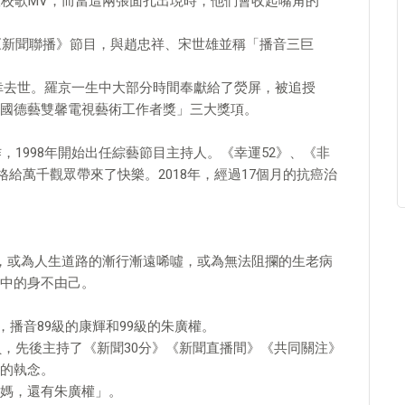
版校歌MV，而當這兩張面孔出現時，他們會收起嘴角的
持《新聞聯播》節目，與趙忠祥、宋世雄並稱「播音三巨
重不幸去世。羅京一生中大部分時間奉獻給了熒屏，被追授
國德藝雙馨電視藝術工作者獎」三大獎項。
，1998年開始出任綜藝節目主持人。《幸運52》、《非
格給萬千觀眾帶來了快樂。2018年，經過17個月的抗癌治
看，或為人生道路的漸行漸遠唏噓，或為無法阻攔的生老病
中的身不由己。
倆，播音89級的康輝和99級的朱廣權。
員，先後主持了《新聞30分》《新聞直播間》《共同關注》
的執念。
媽，還有朱廣權」。