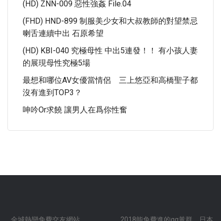
(HD) ZNN-009 惡性強姦 File.04
(FHD) HND-899 制服美少女和大叔教師的對望禁忌
喇舌連續中出 石原希望
(HD) KBI-040 究極母性 中出5連發！！ 有小孩人妻
的展現母性究極5場
最想和哪位AV女優當情侶 三上悠亞和高橋聖子都
沒有進到TOP3？
呻吟or求饒 讓男人在爲你性奮
全城熱戀免費交友網站
.
.
.
.
2018能免費進的qq黃群
日本