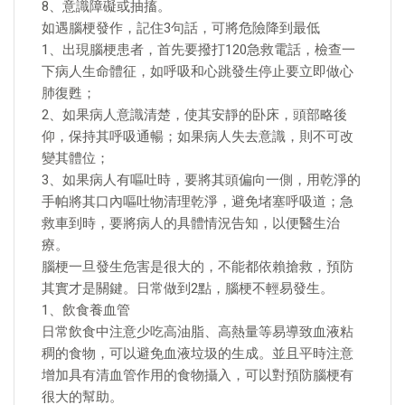
8、意識障礙或抽搐。
如遇腦梗發作，記住3句話，可將危險降到最低
1、出現腦梗患者，首先要撥打120急救電話，檢查一
下病人生命體征，如呼吸和心跳發生停止要立即做心
肺復甦；
2、如果病人意識清楚，使其安靜的卧床，頭部略後
仰，保持其呼吸通暢；如果病人失去意識，則不可改
變其體位；
3、如果病人有嘔吐時，要將其頭偏向一側，用乾淨的
手帕將其口內嘔吐物清理乾淨，避免堵塞呼吸道；急
救車到時，要將病人的具體情況告知，以便醫生治
療。
腦梗一旦發生危害是很大的，不能都依賴搶救，預防
其實才是關鍵。日常做到2點，腦梗不輕易發生。
1、飲食養血管
日常飲食中注意少吃高油脂、高熱量等易導致血液粘
稠的食物，可以避免血液垃圾的生成。並且平時注意
增加具有清血管作用的食物攝入，可以對預防腦梗有
很大的幫助。