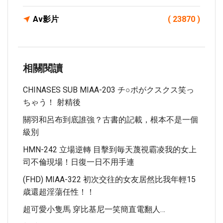
Av影片
( 23870 )
相關閱讀
CHINASES SUB MIAA-203 チ○ポがクスクス笑っ
ちゃう！ 射精後
關羽和呂布到底誰強？古書的記載，根本不是一個
級別
HMN-242 立場逆轉 目擊到毎天蔑視霸凌我的女上
司不倫現場！日復一日不用手連
(FHD) MIAA-322 初次交往的女友居然比我年輕15
歳還超淫蕩任性！！
超可愛小隻馬 穿比基尼一笑簡直電翻人…