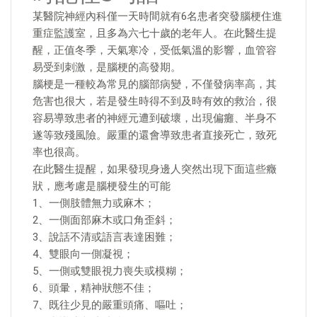
某醫院神經內科僅一天時間就有6名患者突發腦梗住進
重症監護室，且多為六七十歲的老年人。在此醫生提
醒，正值冬季，天氣寒冷，受低氣溫的影響，血管容
易受到刺激，是腦梗的高發期。
腦梗是一種較為常見的腦部病變，不僅發病率高，其
危害也很大，若是發生時得不到及時有效的救治，很
容易導致患者的神經元遭到破壞，出現偏癱、半身不
遂等致殘風險。嚴重的還會導致患者直接死亡，致死
率也很高。
在此醫生提醒，如果發現身邊人突然出現下面這些癥
狀，應考慮是腦梗發生的可能
1、一側肢體無力或麻木；
2、一側面部麻木或口角歪斜；
3、說話不清或語言表達困難；
4、雙眼向一側凝視；
5、一側或雙眼視力喪失或模糊；
6、頭暈，精神狀態不佳；
7、既往少見的嚴重頭痛、嘔吐；