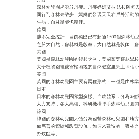
森林幼兒園起源於丹麥。丹麥媽媽艾拉·法拉陶每
同行到森林去散步，媽媽們發現天天在戶外活動的
生病，而且體能也較佳。
德國
據不完全統計，目前德國已有超過1500個森林
之於大自然，森林就是教室，大自然就是教師，森
美國
美國是森林幼兒園的後起之秀，美國蕨菜森林學校
大學植物園裡被雪松環繞的自然教室里呆上 4 個
英國
英國的森林幼兒園主要有兩種形式：一種是由林業委員會(F
日本
日本的森林幼兒園類型多樣、自成體系，分為3種
大力支持，各大高校、科研機構聯手森林幼兒園開
韓國
韓國的森林幼兒園大體分為國營森林幼兒園和地方
備完善的體驗和教育設施，如原木建造的「森林之
野炊區等。