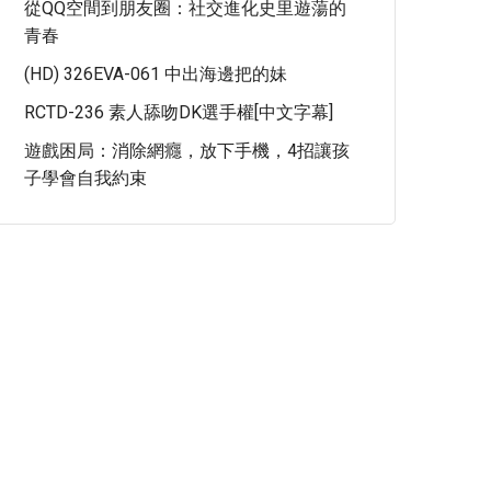
從QQ空間到朋友圈：社交進化史里遊蕩的
青春
(HD) 326EVA-061 中出海邊把的妹
RCTD-236 素人舔吻DK選手權[中文字幕]
遊戲困局：消除網癮，放下手機，4招讓孩
子學會自我約束