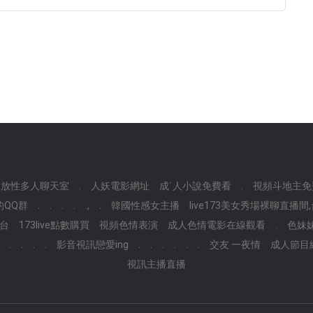
開放性多人聊天室
.
人妖電影網址
成˙人小說免費看
.
視頻斗地主免
的QQ群
.
.
.
.
.,
.
韓國性感女主播
live173美女秀場裸聊直播間
台
173live點數購買
視頻色情表演
成人色情電影在線觀看
.
色妹
.
.
.
.
影音視訊戀愛ing
.
.
.
.
.
.
交友 一夜情
成人節目
視訊主播直播