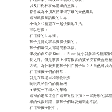
以及用樹枝在你講里的塗鴉，
都會成為小朋友們學習字母的天然道具。
這裡就像童話般的世界，
小仙女和精靈在一起快樂地生活。
可以想像：
在這樣的世界裡，
孩子是特別容易獲得快樂的，
孩子們每個人都是滿臉幸福。
學校的創立者 Kirsteen Freer 從小就參
長之課。但是事實上卻有很多的孩子沒有機會經歷這些
方式。為什麼要把孩子困在房子里？大自然可以給
在這裡孩子們的日常，
就是在農場里和動物玩耍……
玩玩農民伯伯的拖拉機
▼研究一下樹木的年輪
這裡的老師還會在這些過程中加上一些數學的課程
單的代數知識，讓孩子們玩耍知識兩不誤。
在這些孩子眼中，