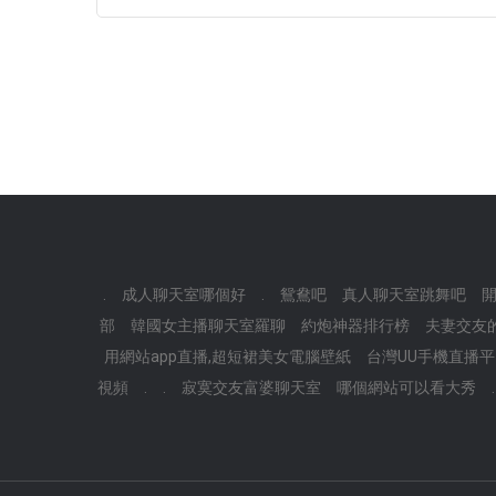
.
成人聊天室哪個好
.
鴛鴦吧
真人聊天室跳舞吧
部
韓國女主播聊天室羅聊
約炮神器排行榜
夫妻交友
用網站app直播,超短裙美女電腦壁紙
台灣UU手機直播平
視頻
.
.
寂寞交友富婆聊天室
哪個網站可以看大秀
.