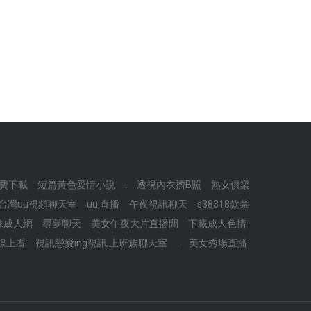
費下載
短篇黃色愛情小說
.
透視內衣擠B照
熟女俱樂
,台灣uu視頻聊天室
uu 直播
午夜視訊聊天
s38318款禁
妹成人網
尋夢聊天
美女午夜大片直播間
下載成人色情
線上看
視訊戀愛ing視訊,上班族聊天室
.
美女秀場直播