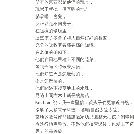
所有的東西都是他們的玩具，
玩累了就找一個喜歡的地方
躺著睡一會兒，
反正就是不回房子。
在這樣的環境里，
這些孩子學會了和大自然好好的相處，
充分的吸收著各種各樣的知識。
在老師的帶領下，
他們在田地里種上不同的蔬菜，
等到合適的時候來採摘。
他們知道天是怎麼藍的，
樹是怎麼長的。
他們聞過雨後草地上的水珠，
見過山間樹木上新長的蘑菇……
Kirsteen 說：我一直堅信，讓孩子們更靠近
接觸了太多電子科技， 卻離自然太遠太遠。
當地的教育部門聽說這家幼兒園整天把孩子們帶到
園進行檢查整改。不過他們檢查過後，也愛上了這
秀」的高等級。