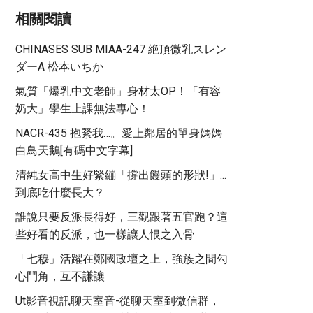
相關閱讀
CHINASES SUB MIAA-247 絶頂微乳スレン
ダーA 松本いちか
氣質「爆乳中文老師」身材太OP！「有容
奶大」學生上課無法專心！
NACR-435 抱緊我…。愛上鄰居的單身媽媽
白鳥天鵝[有碼中文字幕]
清純女高中生好緊繃「撐出饅頭的形狀!」...
到底吃什麼長大？
誰說只要反派長得好，三觀跟著五官跑？這
些好看的反派，也一樣讓人恨之入骨
「七穆」活躍在鄭國政壇之上，強族之間勾
心鬥角，互不謙讓
Ut影音視訊聊天室音-從聊天室到微信群，