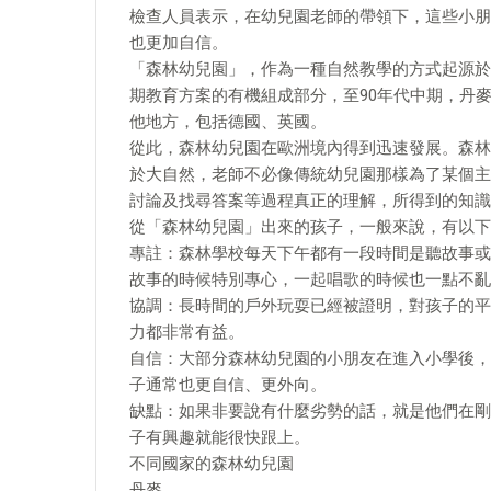
檢查人員表示，在幼兒園老師的帶領下，這些小朋
也更加自信。
「森林幼兒園」，作為一種自然教學的方式起源於2
期教育方案的有機組成部分，至90年代中期，丹
他地方，包括德國、英國。
從此，森林幼兒園在歐洲境內得到迅速發展。森林
於大自然，老師不必像傳統幼兒園那樣為了某個主
討論及找尋答案等過程真正的理解，所得到的知識
從「森林幼兒園」出來的孩子，一般來說，有以下
專註：森林學校每天下午都有一段時間是聽故事或
故事的時候特別專心，一起唱歌的時候也一點不亂
協調：長時間的戶外玩耍已經被證明，對孩子的平
力都非常有益。
自信：大部分森林幼兒園的小朋友在進入小學後，
子通常也更自信、更外向。
缺點：如果非要說有什麼劣勢的話，就是他們在剛
子有興趣就能很快跟上。
不同國家的森林幼兒園
丹麥