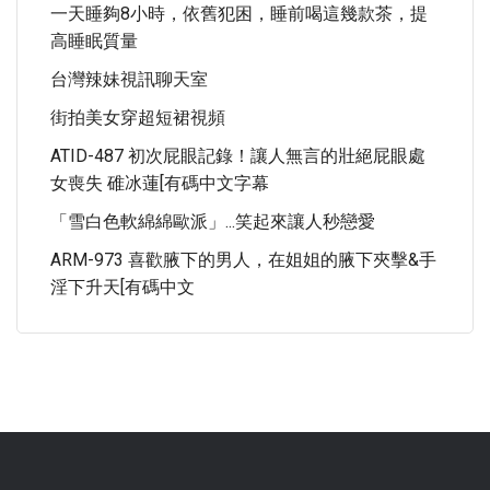
一天睡夠8小時，依舊犯困，睡前喝這幾款茶，提
高睡眠質量
台灣辣妹視訊聊天室
街拍美女穿超短裙視頻
ATID-487 初次屁眼記錄！讓人無言的壯絕屁眼處
女喪失 碓冰蓮[有碼中文字幕
「雪白色軟綿綿歐派」...笑起來讓人秒戀愛
ARM-973 喜歡腋下的男人，在姐姐的腋下夾擊&手
淫下升天[有碼中文