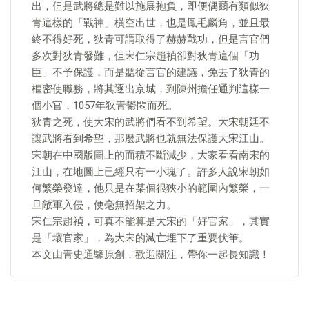
出，但是武將總是難以施展抱負，即便偶爾有類似狄
青這樣的「戰神」橫空出世，也是鳳毛麟角，並且最
終不得好死，狄青可謂取得了赫赫戰功，但是言官們
多次對狄青發難，但宋仁宗趙禎卻對狄青這個「功
臣」不予保護，而是聽從言官的建議，免去了狄青的
樞密使職務，將其逐出京城，到陳州擔任通判這樣一
個小官，1057年狄青鬱悶而死。
狄青之死，使大宋的武將們看不到希望。大宋朝廷不
讓武將看到希望，那麼武將也就無法保護大宋江山。
宋朝在中國版圖上的面積不斷減少，大家看看南宋的
江山，在地圖上已經只有一小塊了。許多人說宋朝如
何繁榮發達，他只是在某個很狹小的範圍內繁榮，一
旦敵軍入侵，便毫無招架之力。
宋仁宗趙禎，可真不能算是大宋的「好官家」，其實
是「壞官家」，為大宋的滅亡埋下了重要伏筆。
本文由青史通鑒原創，歡迎關注，帶你一起長知識！