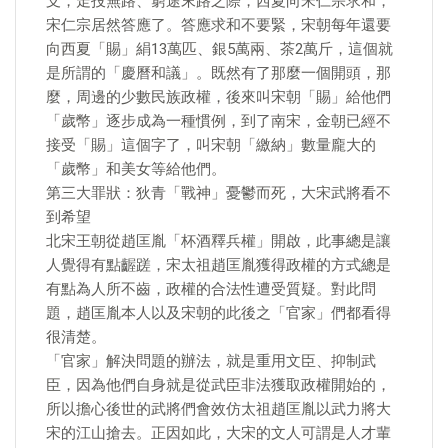
支，走投無路、窮途末路之際，西夏向宋仁宗求和，
宋仁宗居然答應了。答應求和不要緊，宋朝每年還要
向西夏「賜」絹13萬匹、銀5萬兩、茶2萬斤，這個就
是所謂的「慶曆和議」。既然有了那麼一個開頭，那
麼，周邊的少數民族政權，後來叫宋朝「賜」給他們
「歲幣」逐步成為一種慣例，到了南宋，金朝已經不
接受「賜」這個字了，叫宋朝「繳納」數量龐大的
「歲幣」和美女等給他們。
第三大罪狀：狄青「戰神」憂鬱而死，大宋武將看不
到希望
北宋王朝從趙匡胤「杯酒釋兵權」開啟，此事總是讓
人覺得有點齷蹉，宋太祖趙匡胤獲得政權的方式總是
有點為人所不齒，政權的合法性遭受質疑。對此問
題，趙匡胤本人以及宋朝的此後之「官家」們都看得
很清楚。
「官家」解決問題的辦法，就是重用文臣、抑制武
臣，因為他們自身就是從武臣非法獲取政權開始的，
所以擔心後世的武將們會效仿太祖趙匡胤以武力將大
宋的江山搶去。正因如此，大宋的文人可謂是人才輩