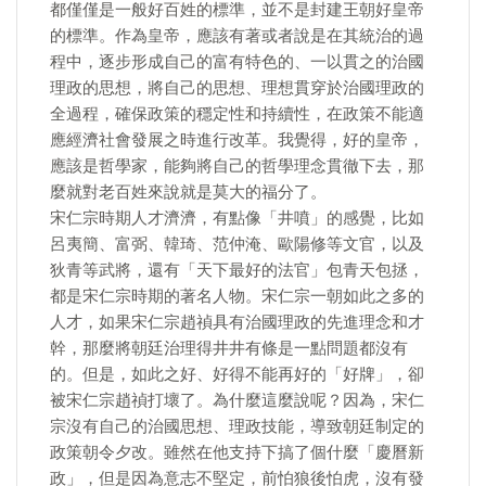
都僅僅是一般好百姓的標準，並不是封建王朝好皇帝
的標準。作為皇帝，應該有著或者說是在其統治的過
程中，逐步形成自己的富有特色的、一以貫之的治國
理政的思想，將自己的思想、理想貫穿於治國理政的
全過程，確保政策的穩定性和持續性，在政策不能適
應經濟社會發展之時進行改革。我覺得，好的皇帝，
應該是哲學家，能夠將自己的哲學理念貫徹下去，那
麼就對老百姓來說就是莫大的福分了。
宋仁宗時期人才濟濟，有點像「井噴」的感覺，比如
呂夷簡、富弼、韓琦、范仲淹、歐陽修等文官，以及
狄青等武將，還有「天下最好的法官」包青天包拯，
都是宋仁宗時期的著名人物。宋仁宗一朝如此之多的
人才，如果宋仁宗趙禎具有治國理政的先進理念和才
幹，那麼將朝廷治理得井井有條是一點問題都沒有
的。但是，如此之好、好得不能再好的「好牌」，卻
被宋仁宗趙禎打壞了。為什麼這麼說呢？因為，宋仁
宗沒有自己的治國思想、理政技能，導致朝廷制定的
政策朝令夕改。雖然在他支持下搞了個什麼「慶曆新
政」，但是因為意志不堅定，前怕狼後怕虎，沒有發