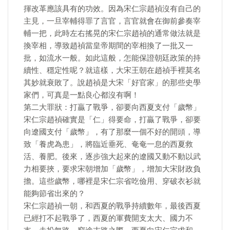
揮改革應該具有的功效。因為宋仁宗趙禎沒有自己的
主見，一旦宰輔得罪了言官，言官就會在御前參奏宰
輔一把，此時左右搖晃的宋仁宗趙禎的通常做法就是
換宰相，導致趙禎當皇帝期間的宰相換了一批又一
批，如流水一般。如此這般，怎能保證朝廷政策的持
續性、穩定性呢？就這樣，大宋王朝在趙禎手裡莫名
其妙就衰敗了。說趙禎是大宋「好官家」的那些史學
家們，可真是一點良心都沒有啊！
第二大罪狀：打贏了戰爭，卻要向西夏支付「歲幣」
宋仁宗趙禎確實是「仁」得要命，打贏了戰爭，卻要
向遼國支付「歲幣」，有了那麼一個不好的開頭，導
致「養虎為患」，將臨近垂死、奄奄一息的西夏救
活、養肥。後來，逐步強大起來的遼國又動不動以武
力相要挾，要求宋朝增加「歲幣」，增加大宋財政負
擔。這些歲幣，哪裡是宋仁宗省吃儉用、穿破衣衫就
能夠節省出來的？
宋仁宗趙禎一朝，和西夏的戰爭持續數年，最後西夏
已經打不起戰爭了，西夏的軍費開支太大、國力不