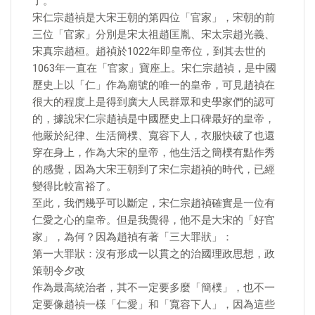
了。
宋仁宗趙禎是大宋王朝的第四位「官家」，宋朝的前
三位「官家」分別是宋太祖趙匡胤、宋太宗趙光義、
宋真宗趙桓。趙禎於1022年即皇帝位，到其去世的
1063年一直在「官家」寶座上。宋仁宗趙禎，是中國
歷史上以「仁」作為廟號的唯一的皇帝，可見趙禎在
很大的程度上是得到廣大人民群眾和史學家們的認可
的，據說宋仁宗趙禎是中國歷史上口碑最好的皇帝，
他嚴於紀律、生活簡樸、寬容下人，衣服快破了也還
穿在身上，作為大宋的皇帝，他生活之簡樸有點作秀
的感覺，因為大宋王朝到了宋仁宗趙禎的時代，已經
變得比較富裕了。
至此，我們幾乎可以斷定，宋仁宗趙禎確實是一位有
仁愛之心的皇帝。但是我覺得，他不是大宋的「好官
家」，為何？因為趙禎有著「三大罪狀」：
第一大罪狀：沒有形成一以貫之的治國理政思想，政
策朝令夕改
作為最高統治者，其不一定要多麼「簡樸」，也不一
定要像趙禎一樣「仁愛」和「寬容下人」，因為這些