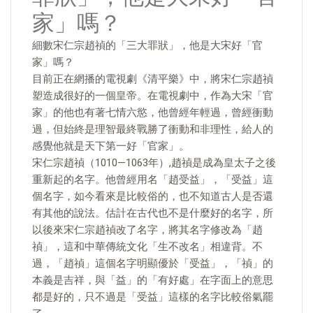
家」嗎？
細數宋仁宗趙禎的「三大罪狀」，他是大宋好「官
家」嗎？
目前正在網播的電視劇《清平樂》中，將宋仁宗趙禎
塑造成很好的一個皇帝。在電視劇中，作為大宋「官
家」的他也有著七情六慾，他曾經年輕過，曾經衝動
過，但始終是理智最終戰勝了衝動和非理性，給人的
感覺他就是天下第一好「官家」。
宋仁宗趙禎（1010—1063年）,趙禎是成為皇太子之後
重新起的名字。他曾經用名「趙受益」，「受益」這
個名字，如今看來是比較俗的，也不知道古人是否還
有其他的說法。估計在古代也不是什麼好的名字，所
以後來宋仁宗趙禎改了名字，將其名字修改為「趙
禎」，這和中華傳統文化「生不改名」相違背。不
過，「趙禎」這個名字明顯優於「受益」，「禎」的
本義是吉祥，與「益」的「有好處」在字面上的意思
都是好的，只不過是「受益」這樣的名字比較俗氣罷