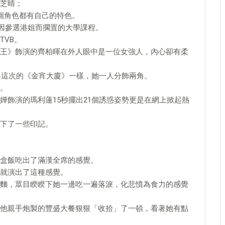
芝晴；
個角色都有自己的特色。
年因參選港姐而擱置的大學課程。
VB。
王》飾演的齊柏暉在外人眼中是一位女強人，內心卻有柔
，與這次的《金宵大廈》一樣，她一人分飾兩角。
。
嬅飾演的瑪利蓮15秒擺出21個誘惑姿勢更是在網上掀起熱
下了一些印記。
盒飯吃出了滿漢全席的感覺。
就演出了這種感覺。
麵，眾目睽睽下她一邊吃一遍落淚，化悲憤為食力的感覺
他親手炮製的豐盛大餐狠狠「收拾」了一頓，看著她有點