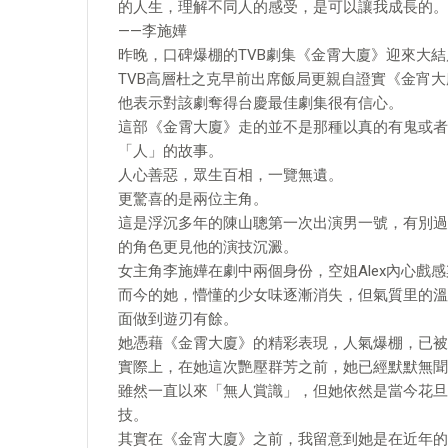
的人生，理解不同人的感受，是可以讓我成長的。
——李施嬅
昨晚，口碑爆棚的TVB劇集《金霄大廈》迎來大結
TVB高層杜之克早前出席飯局更親自證實《金宵
他表示對該劇奪得台慶最佳劇集很有信心。
這部《金霄大廈》走的並不是那種以真的有鬼或者
「人」的故事。
人心善惡，眾生百相，一覽無遺。
更驚喜的是兩位主角。
這是浮沉多年的陳山聰第一次出演男一號，有別過
的角色更見他的演技沉澱。
女主角李施嬅在劇中兩個身份，空姐Alex內心戲
而今的她，懵懂的少女味逐漸消失，但氣質里的溫
面做到遊刃有餘。
她憑藉《金霄大廈》的精彩表現，人氣爆棚，已被
實際上，在她這次艷壓群芳之前，她已經默默無聞地
雖然一直以來「無人賞識」，但她依然是當今花旦
技。
其實在《金宵大廈》之前，我留意到她是在近年的