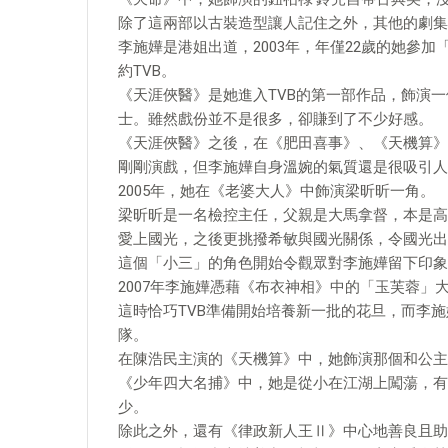
除了這兩部以古裝造型讓人記住之外，其他的劇集
李施嬅是港姐出道，2003年，年僅22歲的她參
約TVB。
《天涯俠醫》是她進入TVB的第一部作品，飾演
士。雖然戲份並不是很多，卻賺到了不少好感。
《天涯俠醫》之後，在《肥田喜事》、《天機算》
剛剛演戲，但李施嬅自身溫婉的氣質還是很吸引人
2005年，她在《老婆大人》中飾演梁昕昕一角。
梁昕昕是一名檢控主任，父親是大馬拿督，本是高
愛上國光，之後更挑撥希敏與國光關係，令國光出
這個「小三」的角色開始令觀眾對李施嬅留下印象
2007年李施嬅憑藉《布衣神相》中的「玉芙蓉」
這時恰巧TVB準備開始培養新一批的花旦，而李
隊。
在陳浩民主演的《天機算》中，她飾演那個和公主
《少年四大名捕》中，她是從小在江湖上闖蕩，有
少。
除此之外，還有《律政新人王Ⅱ》中心地善良且助