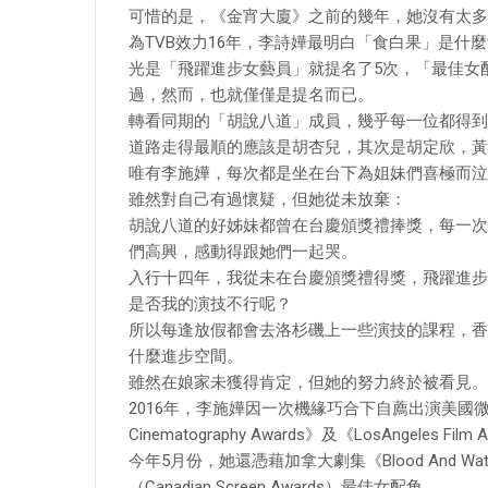
可惜的是，《金宵大廈》之前的幾年，她沒有太多
為TVB效力16年，李詩嬅最明白「食白果」是什
光是「飛躍進步女藝員」就提名了5次，「最佳女
過，然而，也就僅僅是提名而已。
轉看同期的「胡說八道」成員，幾乎每一位都得到
道路走得最順的應該是胡杏兒，其次是胡定欣，黃
唯有李施嬅，每次都是坐在台下為姐妹們喜極而泣
雖然對自己有過懷疑，但她從未放棄：
胡說八道的好姊妹都曾在台慶頒獎禮捧獎，每一次
們高興，感動得跟她們一起哭。
入行十四年，我從未在台慶頒獎禮得獎，飛躍進步
是否我的演技不行呢？
所以每逢放假都會去洛杉磯上一些演技的課程，香
什麼進步空間。
雖然在娘家未獲得肯定，但她的努力終於被看見。
2016年，李施嬅因一次機緣巧合下自薦出演美國微電影
Cinematography Awards》及《LosAngeles
今年5月份，她還憑藉加拿大劇集《Blood And 
（Canadian Screen Awards）最佳女配角。