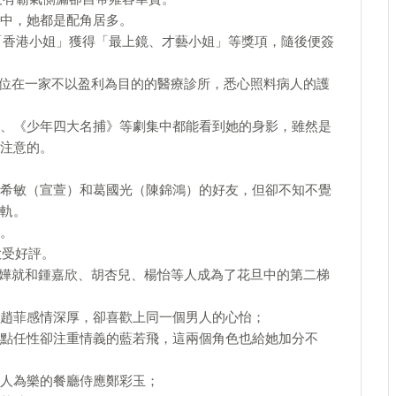
中，她都是配角居多。
加「香港小姐」獲得「最上鏡、才藝小姐」等獎項，隨後便簽
一位在一家不以盈利為目的的醫療診所，悉心照料病人的護
、《少年四大名捕》等劇集中都能看到她的身影，雖然是
注意的。
希敏（宣萱）和葛國光（陳錦鴻）的好友，但卻不知不覺
軌。
。
大受好評。
施嬅就和鍾嘉欣、胡杏兒、楊怡等人成為了花旦中的第二梯
趙菲感情深厚，卻喜歡上同一個男人的心怡；
點任性卻注重情義的藍若飛，這兩個角色也給她加分不
人為樂的餐廳侍應鄭彩玉；