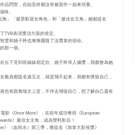
作品問世，自始至終都沒有被當作一姐來培養。
麼滋味。
配角」「最受歡迎女角色」和「最佳女主角」她都提名
了TVB表演獎項方面的肯定。
智雯和姚子羚也漸漸擺脫了沒獎拿的宿命。
的那一個。
在台下見到班姊妹胡定欣、姚子羚等人攞獎，我都會為她
女藝員都提名過五次，就是飛不起來，我都有懷疑自己，
港也有跟詹瑞文上堂，不停去增值自己，想了解自己還有
《Once More》，在前年成功奪得《European
 Film Awards》最佳女主角，成為雙料影后！
Water》（血與水）第三季，獲提名《加拿大影視獎》