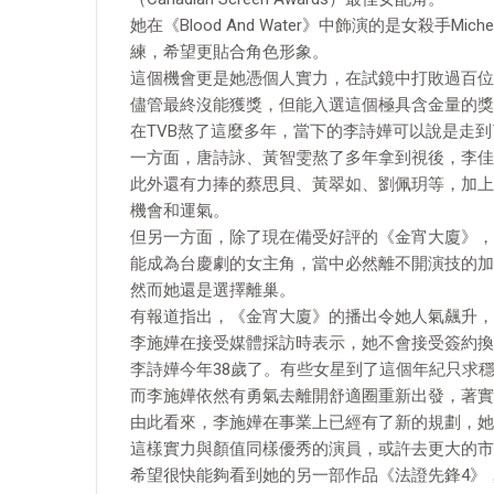
她在《Blood And Water》中飾演的是女殺手
練，希望更貼合角色形象。
這個機會更是她憑個人實力，在試鏡中打敗過百位
儘管最終沒能獲獎，但能入選這個極具含金量的獎
在TVB熬了這麼多年，當下的李詩嬅可以說是走
一方面，唐詩詠、黃智雯熬了多年拿到視後，李佳
此外還有力捧的蔡思貝、黃翠如、劉佩玥等，加上
機會和運氣。
但另一方面，除了現在備受好評的《金宵大廈》，
能成為台慶劇的女主角，當中必然離不開演技的加
然而她還是選擇離巢。
有報道指出，《金宵大廈》的播出令她人氣飆升，
李施嬅在接受媒體採訪時表示，她不會接受簽約換
李詩嬅今年38歲了。有些女星到了這個年紀只求
而李施嬅依然有勇氣去離開舒適圈重新出發，著實
由此看來，李施嬅在事業上已經有了新的規劃，她
這樣實力與顏值同樣優秀的演員，或許去更大的市
希望很快能夠看到她的另一部作品《法證先鋒4》