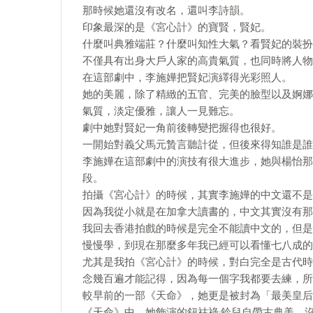
那時候她還沒有改名，還叫李詩韻。
印象最深的是《宮心計》的寶賢，賢妃。
什麼叫典雅端莊？什麼叫知性大氣？看賢妃的裝扮
不僅具有出身大戶人家的高貴氣質，也同時將人物
在這部劇中，李施嬅把賢妃演繹得光彩照人。
她的美麗，除了精緻的五官、完美的臉型以及婀娜
氣質，淡定優雅，讓人一見難忘。
劇中她對賢妃一角前後轉變把握得也很好。
一開始對義父馬元贄言聽計從，但後來得知誰是誰
李施嬅在這部劇中的演技有很大進步，她與楊怡那
段。
拍攝《宮心計》的時候，其實李施嬅的中文還不是
因為我從小就是在加拿大讀書的，中文其實沒有那
我回去香港拍戲的時候是完全不能讀中文的，但是
慢慢學，到現在那麼多年我已經可以看懂七八成的
尤其是我拍《宮心計》的時候，對白完全是古代時
念幾百遍才能記得，因為每一個字我都要去練，所
較早前的一部《天命》，她更是被封為「最美皇后
《天命》中，她飾演的鈕祜祿·鈴兒自帶古典美，