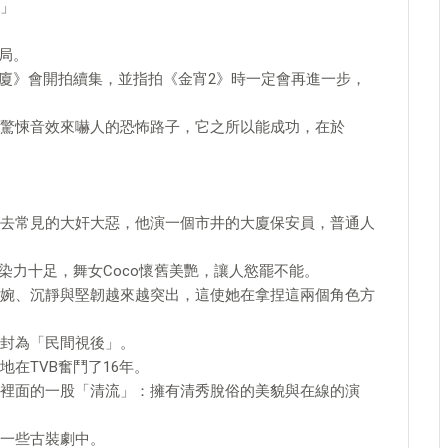
」
局。
大廈》會開拍續集，並指拍《金宵2》時一定會再進一步，
驚悚音效來嚇人的恐怖路子，它之所以能成功，在於
去常見的大奸大惡，他演一個市井的大廈保安員，普通人
感染力十足，舞女Coco懷舊美艷，讓人慾罷不能。
婉、沉靜與堅韌越來越突出，這使她在拿捏這兩個角色方
封為「民間視後」。
在TVB奮鬥了16年。
裡面的一股「清流」：擁有清秀脫俗的美貌與在線的演
一些古裝劇中。