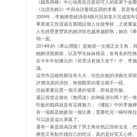
《鐵馬尋橋》中心地善良且親切可人的富家千金榮
《法證先鋒2》中與佘詩曼唱反調的李蕎，算是每
2009年，李施嬅曾經請假4個月回加拿大完成當
畢業後又投資過百萬開設個人化妝學校，之後重返T
人生經歷更豐富的她演技也越來越醇熟，她在《拳
弱一面。
2014年的《寒山潛龍》是她第一次擔正女主角
她飾演殷媚娘，以及孿生妹妹桃花，各有各的性格
在今年年初播出的《荷里活有個大老千》中，李施
議。
這些作品雖然都沒有大火，但也在她的演藝生涯留
評價演員的演技，每個觀眾的看法都不一樣。
但如果要設置一個共通的場景，那就是吃飯。
還記得曾志偉在《無間道》的神級演出嗎？把一堆
吃飯的戲碼就是有這種魅力，《樓奴》中的李施嬅
有一場戲是她參加一個比賽，需要吃完一碗特辣拉
可以說是溢出屏幕了。
還有一幕是因為誤會了男主角依然記掛前女友，把
療愈又有點作踐自己的吃法，真的是好笑又心疼。