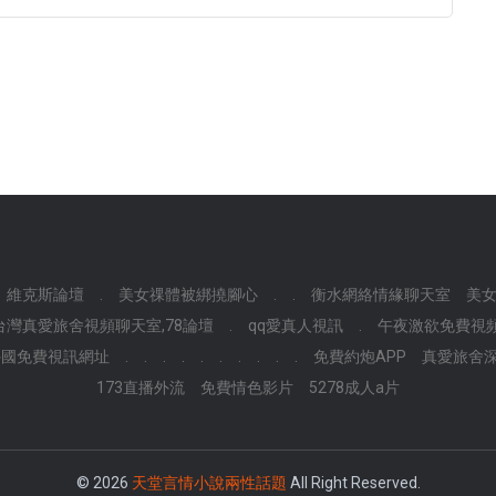
維克斯論壇
.
美女祼體被綁撓腳心
.
.
衡水網絡情緣聊天室
美
台灣真愛旅舍視頻聊天室,78論壇
.
qq愛真人視訊
.
午夜激欲免費視
外國免費視訊網址
.
.
.
.
.
.
.
.
.
.
免費約炮APP
真愛旅舍深
173直播外流
免費情色影片
5278成人a片
© 2026
天堂言情小說兩性話題
All Right Reserved.