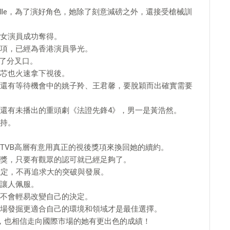
Michelle，為了演好角色，她除了刻意減磅之外，還接受槍械訓
女演員成功奪得。
項，已經為香港演員爭光。
到了分叉口。
芯也火速拿下視後。
還有等待機會中的姚子羚、王君馨，要脫穎而出確實需要
還有未播出的重頭劇《法證先鋒4》，男一是黃浩然。
持。
TVB高層有意用真正的視後獎項來換回她的續約。
獎，只要有觀眾的認可就已經足夠了。
穩定，不再追求大的突破與發展。
讓人佩服。
不會輕易改變自己的決定。
場發掘更適合自己的環境和領域才是最佳選擇。
，也相信走向國際市場的她有更出色的成績！