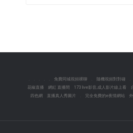
.
.
.
.
.
免費同城視頻裸聊
.
隨機視頻對對碰
.
花椒直播
網紅 直播間
173 live影音,成人影片線上看
四色網
直播真人秀圖片
.
完全免費的e夜情網站