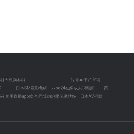
女聊天視頻私聊
.
.
.
.
.
.
.
.
台灣uu平台官網
.
頻
.
.
日本SM電影色網
xxoo24在線成人視頻網
.
第
夜禁用直播app軟件,同城約炮哪個網站好
日本AV視頻