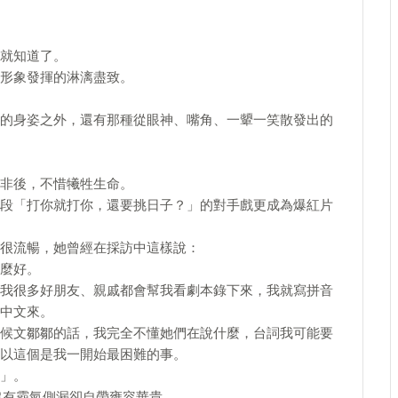
就知道了。
形象發揮的淋漓盡致。
的身姿之外，還有那種從眼神、嘴角、一顰一笑散發出的
非後，不惜犧牲生命。
段「打你就打你，還要挑日子？」的對手戲更成為爆紅片
很流暢，她曾經在採訪中這樣說：
麼好。
我很多好朋友、親戚都會幫我看劇本錄下來，我就寫拼音
中文來。
候文鄒鄒的話，我完全不懂她們在說什麼，台詞我可能要
以這個是我一開始最困難的事。
」。
沒有霸氣側漏卻自帶雍容華貴。