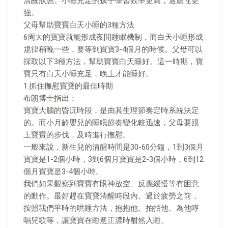
清醒狀態。小睡充足的孩子學習效率更高，適應性更
強。
父母幫助寶寶白天小睡的3種方法
6周大的寶寶就能形成夜間睡眠機制，而白天小睡形成
規律稍晚一些，要等到寶寶3-4個月的時候。父母可以
採取以下3種方法，幫助寶寶白天睡好。這一時期，寶
寶只有白天小睡充足，晚上才能睡好。
1.抓住撫慰寶寶的最佳時期
布朗博士指出：
寶寶大腦的昏沉時段，是由其生理節奏定時系統決定
的。而小月齡嬰兒的睡眠節奏變化較迅速，父母要跟
上寶寶的步伐，及時進行撫慰。
一般來說，新生兒的清醒時間是30-60分鐘，1到3個月
寶寶是1-2個小時，3到6個月寶寶是2-3個小時，6到12
個月寶寶是3-4個小時。
我們如果觀察到寶寶有眼神放空、反應緩慢等有困意
的動作。最好趕在寶寶清醒時段內、過於疲勞之前，
按照我們平時的哄睡方法，抱抱他、拍拍他、為他哼
唱兒歌等，讓寶寶在睡意正濃時酣然入睡。