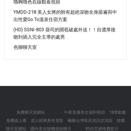
嚕啊嚕色在線觀看視頻
YMDD-218 美人女將的附有超絶深吻全身舔遍與中
出性愛Go To溫泉住宿方案
(HD) SSNI-803 葵司的開苞破處外送！！自濃厚接
吻到插入完全主導的處男
色聊聊天室
.
.
免費聊天室網站
.
.
.
午夜直播美女福利視頻
18禁動畫
免費線上看
成人經典黃色電影
極樂台灣茶莊資訊交流區
韓國
聊天室網站
國外美女隨機視頻聊天
.
.
85街官網免費影片
.