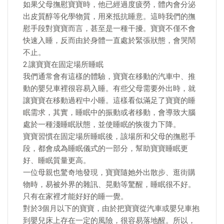
如果父母撫慰寶寶時，他已經過度疲勞，體內會分泌
出皮質醇等化學物質，用來抵抗睡意。這時我們的撫
慰手段對寶寶而言，甚至是一種干擾。寶寶不僅不會
快速入睡，反而由於身體一直處於緊張狀態，會哭鬧
不止。
2.讓寶寶在固定場所睡眠
我們通常會有這樣的體驗，寶寶在移動的汽車中、推
動的嬰兒車裡很容易入睡。有些父母需要外出時，就
讓寶寶在移動過程中小睡。這樣看似滿足了寶寶的睡
眠需求，其實，睡眠中的振動或者移動，會導致大腦
處於一種淺睡眠狀態，並使睡眠的恢復力下降。
寶寶習慣在固定場所睡眠後，該場所和父母的撫慰手
段，都會成為睡眠儀式的一部分，幫助寶寶睡眠更
好、睡眠質量更高。
一位母親也驚奇地發現，寶寶隨她外出散步、逛街購
物時，易被外界的雜訊、晃動等驚醒，睡眠很不好。
只有在家裡才能好好的睡一覺。
對於3個月以下的寶寶，由於把寶寶從汽車或嬰兒車抱
到嬰兒床上存在一定的風險，很容易落地醒。所以，