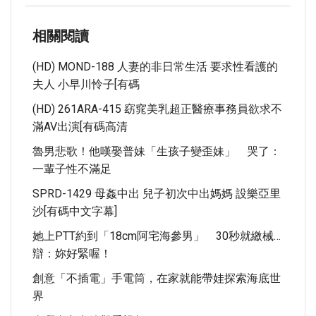
相關閱讀
(HD) MOND-188 人妻的非日常生活 要求性看護的
夫人 小早川怜子[有碼
(HD) 261ARA-415 窈窕美乳超正醫療事務員欲求不
滿AV出演[有碼高清
魯男悲歌！他嘆娶普妹「生孩子變歪妹」 哭了：
一輩子性不滿足
SPRD-1429 母姦中出 兒子初次中出媽媽 設樂亞里
沙[有碼中文字幕]
她上PTT約到「18cm阿宅海參男」 30秒就繳械…
辯：妳好緊喔！
創意「不插電」手電筒，在家就能帶娃探索海底世
界