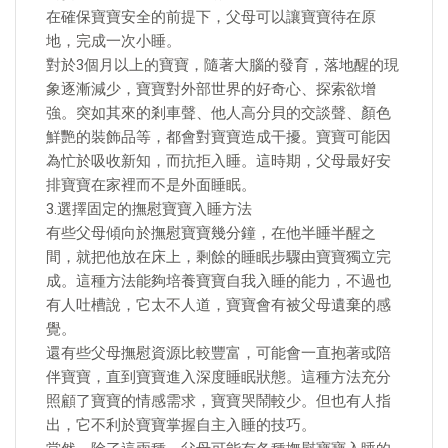
在確保寶寶安全的前提下，父母可以讓寶寶待在原
地，完成一次小睡。
對於3個月以上的寶寶，隨著大腦的發育，落地醒的現
象逐漸減少，寶寶對外部世界的好奇心、探索欲增
強。突如其來的剎車聲、他人高分貝的交談聲、顏色
鮮艷的裝飾品等，都會對寶寶造成干擾。寶寶可能因
為忙於吸收新知，而抗拒入睡。這時期，父母最好安
排寶寶在家裡而不是外面睡眠。
3.選擇固定的撫慰寶寶入睡方法
有些父母傾向於撫慰寶寶幾分鐘，在他半睡半醒之
間，就把他放在床上，剩餘的睡眠步驟由寶寶獨立完
成。這種方法能夠培養寶寶自我入睡的能力，不過也
有人吐槽說，它太不人道，寶寶會有被父母遺棄的感
覺。
還有些父母撫慰資源比較豐富，可能會一直抱著或陪
伴寶寶，直到寶寶進入深度睡眠狀態。這種方法充分
照顧了寶寶的情感需求，寶寶哭鬧較少。但也有人指
出，它不利於寶寶掌握自主入睡的技巧。