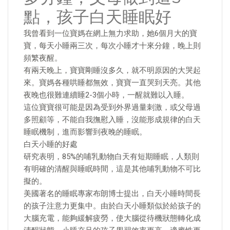
點，孩子白天睡眠好
我曾看到一位寶媽在網上無力求助，她6個月大的寶
寶，每天小睡兩三次，每次小睡才十來分鐘，晚上則
頻繁夜醒。
有兩天晚上，寶寶剛睡沒多久，就不明原因的大哭起
來。寶媽各種哄睡都無效，寶寶一直哭到天亮。其他
夜晚也很難連續睡2-3個小時，一醒就難以入睡。
這位寶寶很可能是因為受到外界過量刺激，或父母過
多照顧等，不能自我撫慰入睡，沒能形成規律的白天
睡眠機制，進而影響到夜晚的睡眠。
白天小睡的好處
研究表明，85%的哺乳動物白天有短期睡眠，人類則
有明確的清醒與睡眠時間，這是其他哺乳動物不可比
擬的。
美國著名的睡眠專家布朗博士提出，白天小睡時間長
的孩子注意力更集中。由於白天小睡類似於給孩子的
大腦充電，能夠緩解疲勞，使大腦從待機狀態轉化成