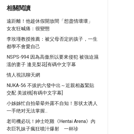
相關閱讀
遠距離！他趁休假開放間「想盡情壞壞」
女友狂喊痛：很變態
李玫瑾教授推薦：被父母否定的孩子，一生
都學不會愛自己
NSPS-994 因為高傲所以要來侵犯 被強迫濕
濡的妻子 逢見梨花[有碼中文字幕
情人視訊聊天網
NUKA-56 不拔的六發中出～近親相姦緊貼
交配 美波桃[有碼中文字幕]
小姊姊忙自拍晕晕外露不自知！形状太诱人
一手绝对无法掌握...
老司機必玩！紳士吃雞《Hentai Arena》內
衣巨乳妹子瘋狂噴汁爆射 一杯珍