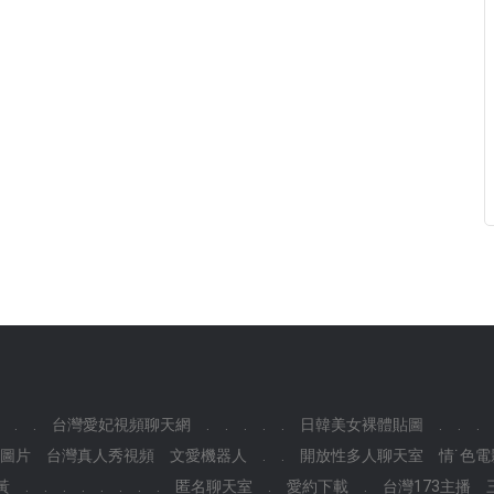
.
.
台灣愛妃視頻聊天網
.
.
.
.
.
日韓美女裸體貼圖
.
.
.
圖片
台灣真人秀視頻
文愛機器人
.
.
開放性多人聊天室
情˙色
黃
.
.
.
.
.
.
.
.
匿名聊天室
.
愛約下載
.
台灣173主播