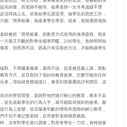
變思想、樹立目標，逐漸養成良好的習慣，變被動的學
提高的慢，而老師不能等。如果老師一次月考成績不理
必須得搞上去。依靠給學生講道理、做學生的思想工作，
只能「簡單粗暴」地逼著學生學習。或者，老師適當地加
師會把「簡單粗暴」的教育方式使用的淋漓盡致。很多
一方面又不斷的對學生噓寒問暖，討好學生。老師明明知
傷害，但照用不誤。因為只有這樣的方法，才能夠讓學生
獸，不用藏著掖著，避而不談。從某種意義上講，西點
教育方式，並且取到了很好的教育效果。怎麼可能在任何
出來，理由就會變成借口，會受到更嚴厲批評和懲罰，這
好的學習習慣，老師對他們進行耐心的教育，根本不起
，從先規範學生的行為入手，就可能取得很好的效果。嚴
從行為上改變，並且隨著年齡的增長和老師的耐心教育，
們不但不會記恨老師，反而會對老師感恩戴德。
，沒有對學生進行調查，對所有學生一刀切，有時候會