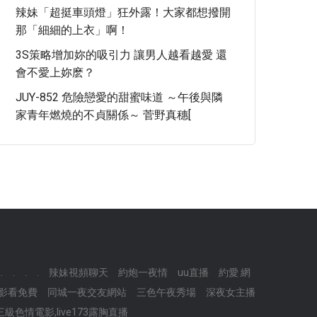
辣妹「超挺車頭燈」狂外露！大家都想撥開
那「細細的上衣」啊！
3S策略增加妳的吸引力 讓男人越看越愛 還
會不愛上妳麽？
JUY-852 危險戀愛的甜蜜味道 ～午後與隣
家青年燃燒的不貞關係～ 菅野真穗[
.
.
.
.
辣妹視頻聊天
約炮一夜情
uu直播
約愛 網
電影看免費
同城一夜交友網站
三色午夜秀場
深夜女主播
三級色情電影,live173露胸直播