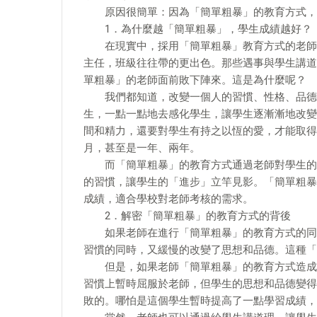
原因很簡單：因為「簡單粗暴」的教育方式，
1．為什麼越「簡單粗暴」，學生成績越好？
在現實中，採用「簡單粗暴」教育方式的老師，
主任，班級往往帶的更出色。那些遇事與學生講道
單粗暴」的老師面前敗下陣來。這是為什麼呢？
我們都知道，改變一個人的習慣、性格、品德是
生，一點一點地去感化學生，讓學生逐漸漸地改變
間和精力，還要對學生有持之以恆的愛，才能取得
月，甚至是一年、兩年。
而「簡單粗暴」的教育方式通過老師對學生的「
的習慣，讓學生的「進步」立竿見影。「簡單粗暴
成績，適合學校對老師考核的需求。
2．解密「簡單粗暴」的教育方式的背後
如果老師在進行「簡單粗暴」的教育方式的同時
習慣的同時，又緩慢的改變了思想和品德。這種「
但是，如果老師「簡單粗暴」的教育方式造成了
習慣上暫時屈服於老師，但學生的思想和品德變得
敗的。哪怕是這個學生暫時提高了一點學習成績，