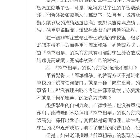
當然，老師也可以通過給學生講道理，讓學生改
習為主動地學習。可是，這種方法學生的學習成績
想，開會時被領導點名，那麼下一次月考，成績就
難以讓班級的成績迅速提高。要想快速提高成績，
課，佔用更多時間，讓學生學習自己所教的學科。
在一個非常注重學生學習成績的學校里，很多老
老師不得不一方面採用「簡單粗暴」的教育方式，
道「簡單粗暴」的教育方式有可能對學生身心造成
迅速提高成績，完成學校對自己的考核。
3．「簡單粗暴」的教育方式到底能不能用？
筆者覺得，「簡單粗暴」的教育方式不是洪水猛
軍校的「沒有任何借口」就是一種「簡單粗暴」的
事情上，都沒有理由呢？有理由卻不能說，你要說
不就是「簡單粗暴」的教育方式嗎？
很多學生的自制力差、自律性差，也沒有養成良
作用，此時老師不妨採用「簡單粗暴」的教育方式
師高徒、棒打出孝子，其實就是這個道理。學生先
學生的思想逐漸成熟，明白了老師的良苦用心，他
但是，如果老師採用「簡單粗暴」的教育方式時