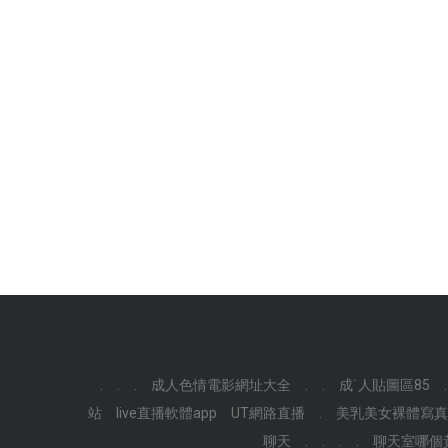
.
.
.
成人色情電影網址大全
.
.
成˙人貼圖區85
.
站
live直播軟體app
UT網路直播
.
美乳美女裸體寫真
聊天
.
.
.
.
聊天室哪個