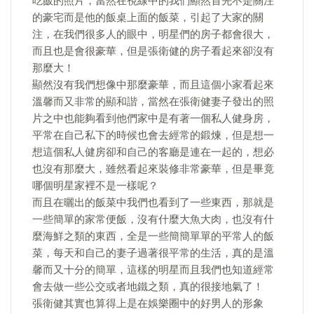
吃飯的照片，當然在視線中的我們顯然首先不是關注
的豪宅而是他的飯桌上面的飯菜，引起了大家的關
注，在我們很多人的眼中，明星們的房子都會很大，
而且也是會很豪華，但是張衛健的房子看起來卻沒有
那麼大！
顯然沒有我們想像中那麼豪華，而且這個小家看起來
溫馨而又非常的顯和諧，當然在張衛健妻子發出的照
片之中也能夠看到他們家中是有著一個私人健身房，
平常在自己私下的時候也會去經常的鍛煉，但是想一
想這個私人健房卻和自己的客廳是連在一起的，想必
也沒有那麼大，雖然看起來裝修非常豪華，但是畢竟
哪個明星家裡不是一樣呢？
而且在曬出的飯菜中我們也看到了一些東西，那就是
一些簡單的家常便飯，沒有什麼大魚大肉，也沒有什
麼海鮮之類的東西，全是一些簡簡單單的平常人的飯
菜，每天和自己的妻子過著很平常的生活，真的是溫
馨而又十分的簡單，這樣的明星而且我們也知道經常
會去做一些公交或者地鐵之類，真的很接地氣了！
張衛健其實也算得上是在娛樂圈中的好男人的形象