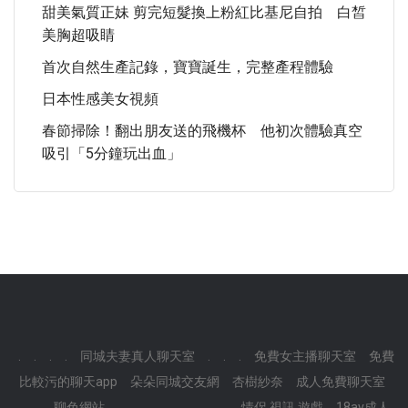
甜美氣質正妹 剪完短髮換上粉紅比基尼自拍 白皙
美胸超吸睛
首次自然生產記錄，寶寶誕生，完整產程體驗
日本性感美女視頻
春節掃除！翻出朋友送的飛機杯 他初次體驗真空
吸引「5分鐘玩出血」
.
.
.
.
同城夫妻真人聊天室
.
.
.
免費女主播聊天室
免費
比較污的聊天app
朵朵同城交友網
杏樹紗奈
成人免費聊天室
.
.
聊色網站
.
.
.
.
.
.
.
.
情侶 視訊 遊戲
18av成人