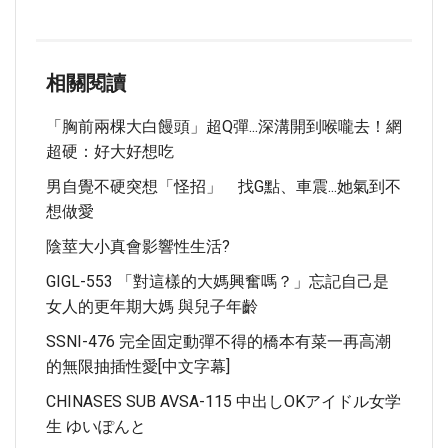
相關閱讀
「胸前兩棵大白饅頭」超Q彈...深溝開到喉嚨去！網
超硬：好大好想吃
男自覺不硬突想「怪招」 找G點、車震...她氣到不
想做愛
陰莖大小真會影響性生活?
GIGL-553 「對這樣的大媽興奮嗎？」忘記自己是
女人的更年期大媽 與兒子年齡
SSNI-476 完全固定動彈不得的橋本有菜一再高潮
的無限抽插性愛[中文字幕]
CHINASES SUB AVSA-115 中出しOKアイドル女学
生 ゆいぽんと