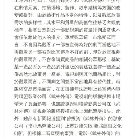
上述內容可知，《龍門鏢局》和《武林外傳》至少存
在劇情元素、拍攝場地、製作、敘事結構等方面的改
變或提升。由於藝術作品本身的特性，以及觀眾欣賞
需求的多樣性，其水平和質量的高低往往缺乏客觀的
標準，相關公眾對於一部影視劇的質量評判通常也不
會僅依賴於他人的推介。單就觀眾這一市場受眾而
言，不會因為觀看了一部被宣傳為好的劇而當然地不
再觀看另一部被對比宣傳為不好的劇，即對於電視劇
的觀眾而言，不會像購買商品的相關公眾那樣，基於
某一產品系另一產品的升級版的表述就選擇一個產品
併當然地放棄另一產品。電視劇與其他商品相比，對
於觀眾而言，不同劇之間並不當然地具有替代性。就
版權交易市場而言，在案證據無法證明上述宣傳內容
對聯盟影業公司《武林外傳》電視劇的版權授權市場
帶來了負面影響，也無證據證明聯盟影業公司在《武
林外傳》電視劇的版權授權市場上因此遭受損失。此
外，雖然有新聞報道提到"曾投資《武林外傳》的那家
公司（指小馬奔騰公司）上市對賭失敗 要賠建銀文化
6億"。但根據二審查明的事實，電影《武林外傳》的