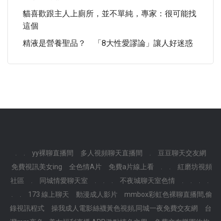
貓喜歡跟主人上廁所，並不單純，專家：很可能找
這個
精液是營養聖品？ 「8大性愛謬論」讓人好迷惑
.
.
yy裸聊直播間
多人視頻聊天直播間
.
豆豆聊天交友網
免費視訊美女ing
全色情A片
免費a片線上看
.
.
紅磨坊視頻
社區
.
同城情愛聊天室
.
.
.
不夜城聊天室色情
.
.
.
.
.
.
173 線上聊天
動漫成人影片
mmbox彩虹色裸聊直播間,偷
錄視訊程式
操我成人電影絲襪黃色視頻,同城一夜免費交友網
台