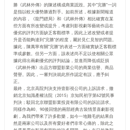
勝《武林外傳》的陳述構成商業詆毀。其中"完勝"一詞
是指以較大優勢勝過對手。如前所述，根據新聞報道
的內容，《龍門鏢局》和《武林外傳》相比確實在某
些方面有所改變或提升，考慮到影視劇等藝術作品在
優劣的評判方面缺乏客觀標準，因此上述改變或者提
升是否能夠達到"完勝"的程度，屬於見仁見智的問題。
據此，陳萬寧有關"完勝"的表述一方面確實缺乏客觀標
準或參數。但另一方面，該表述尚不足以使相關公眾
據此得出兩劇優劣的評判結論，並進而降低或貶損
《武林外傳》出品方聯盟影業公司的商業信譽、商品
聲譽。因此，一審判決就此所作認定有誤，應予糾
正。
最終，北京高院判決支持壹影視公司的上訴請求，撤
銷北京知識產權法院（2015）京知民初字第62號民事
判決；駁回北京聯盟影業投資有限公司的訴訟請求。
同樣作為80、90後回憶的兩部經典古裝情景喜劇影視
劇，為我們帶來了許多歡樂，如今一地雞毛的結果自
然是兩家公司以及所有愛好者們非常心痛的，除此之