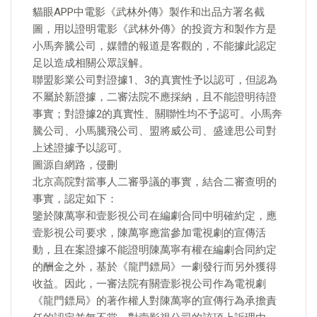
貓眼APP中電影《武林外傳》製作和出品方署名截
圖，用以證明電影《武林外傳》的投資方和製作方是
小馬奔騰公司，媒體的報道是客觀的，不能據此認定
足以造成相關公眾誤解。
聯盟影業公司對證據1、3的真實性予以認可，但認為
不屬於新證據，二審法院不應採納，且不能證明待證
事實；對證據2的真實性、關聯性均不予認可。小馬奔
騰公司、小馬騰飛公司、盟將威公司、盛達思公司對
上述證據予以認可。
圖源自網路，侵刪
北京高院對當事人二審爭議的事實，結合二審查明的
事實，認定如下：
鑒於陳萬寧和壹影視公司在編劇合同中明確約定，應
壹影視公司要求，陳萬寧應當參加電視劇的宣傳活
動，且在案證據不能證明陳萬寧有權在編劇合同約定
的酬金之外，基於《龍門鏢局》一劇發行而另外獲得
收益。因此，一審法院有關壹影視公司作為電視劇
《龍門鏢局》的著作權人對陳萬寧的宣傳行為承擔責