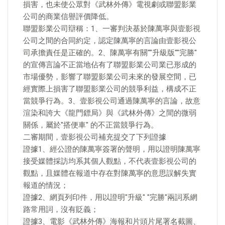
損害，也未使公眾對《武林外傳》電視劇或聯盟影業
公司的商業信譽評價降低。
聯盟影業公司辯稱：1、一審判決基於陳萬寧與壹影視
公司之間的合同約定，認定陳萬寧的言論由壹影視公
司承擔責任是正確的。2、陳萬寧有關""升級版""完勝"
的宣傳言論不正當地佔有了聯盟影業公司業已形成的
市場優勢，影響了聯盟影業公司未來的發展空間，已
經實際上損害了聯盟影業公司的競爭利益，構成不正
當競爭行為。3、壹影視公司通過陳萬寧的言論，故意
渲染和誇大《龍門鏢局》與《武林外傳》之間的微弱
關係，屬於"搭便車" 的不正當競爭行為。
二審期間，壹影視公司補充提交了下列證據
證據1、經公證的陳萬寧簽署的聲明，用以證明陳萬寧
接受媒體採訪均系其個人觀點，不代表壹影視公司的
觀點，且媒體在報道中存在對陳萬寧的意思誤解失實
報道的情況；
證據2、網頁列印件，用以證明"升級" "完勝"兩詞系網
路常用詞，沒有貶義；
證據3、電影《武林外傳》海報和片頭片尾署名截圖、