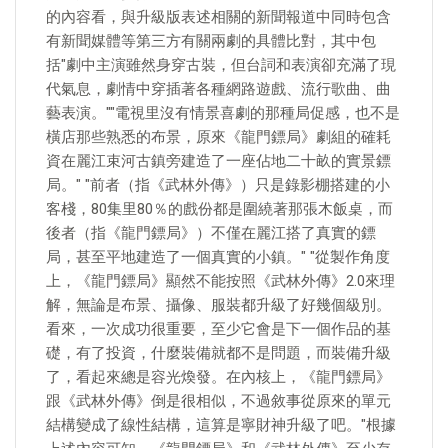
的內容看，與升級版表述相關的新聞報道中同時包含
有新聞媒體等第三方有關兩劇的具體比對，其中包
括"劇中主演雖然身穿古裝，但台詞和表演卻充滿了現
代氣息，劇情中穿插著各種網路遊戲、流行歌曲、曲
藝表演。""電視里沒有情景喜劇的那種局促感，也不是
橫店那些熟悉的布景，原來《龍門鏢局》劇組的確耗
資在麗江束河古鎮旁建造了一座佔地二十畝的實景鏢
局。" "前者（指《武林外傳》）只是錄影棚搭建的小
客棧，80集里80％的戲份都是圍繞著那張木飯桌，而
後者（指《龍門鏢局》）不僅在麗江搭了真實的鏢
局，甚至平地建造了一個真實的小鎮。" "從製作角度
上，《龍門鏢局》顯然不能按照《武林外傳》2.0來理
解，無論是布景、攝像、服裝都升級了好幾個級別。
看來，一次成功很重要，至少它會是下一個作品的基
礎，有了投資，什麼裝備就都不是問題，而裝備升級
了，看起來總是容光煥發。在內核上，《龍門鏢局》
跟《武林外傳》倒是很相似，不過敘事從原來的單元
結構變成了線性結構，這算是寧財神升級了吧。"根據