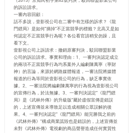
（2015）京知民初字第62號判決；駁回聯盟影業公司
的訴訟請求。
一審內容回顧：
話不多說，壹影視公司在二審中有怎樣的訴求？《龍
門鏢局》是如何"摘掉"不正當競爭的標籤？北高又是如
何認定不正當競爭行為呢？各位看官請稍安勿躁，且
看下文。
壹影視公司上訴請求：撤銷原審判決，駁回聯盟影業
公司的訴訟請求。事實和理由：1、一審判決認定成立
的兩項不正當競爭行為均系案外人編劇陳萬寧（寧財
神）的言論，來源於網路媒體報道，一審法院將媒體
報道的行為等同於壹影視公司的行為，缺乏事實依
據。2、一審法院將編劇陳萬寧的行為視為壹影視公司
的宣傳行為，於法無據。3、一審判決認定"《龍門鏢
局》是《武林外傳》的升級版"屬於虛假宣傳是錯誤
的，上述宣傳並未導致足以造成相關公眾誤解的後
果。4、一審判決認定"《龍門鏢局》能完勝我之前的
《武林外傳》"構成商業詆毀也是錯誤的，上述宣傳並
未對《武林外傳》電視劇的商品聲譽造成任何實質性