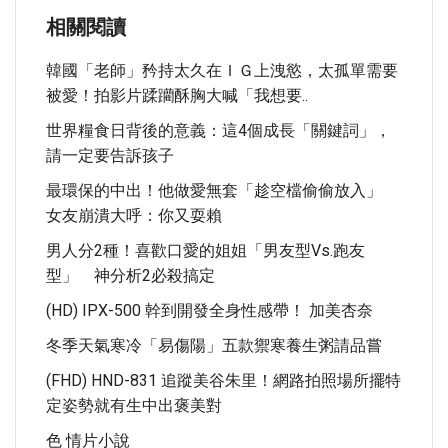
相關閱讀
韓國「老師」矜持太久在ＩＧ上洩慾，太孤單需要
被愛！拍影片蹂躪酥胸大喊「我想要..
世界糧食日背後的意義：這4個成長「關鍵詞」，
請一定要告訴孩子
最環保的中出！他做愛無套「趁空檔偷偷放入」
女友崩潰大呼：你又耍賴
男人分2種！喜歡口愛的姐姐「男友型vs.跑友
型」 神分析2必殺搞定
(HD) IPX-500 幹到開發全身性感帶！ 加美杏奈
冬季天氣寒冷「易傷陽」五款禦寒養生粥請品嘗
(FHD) HND-831 追蹤美谷朱里！網路拍照場所擺特
定姿勢就有生中出褒美對
色 情片小說