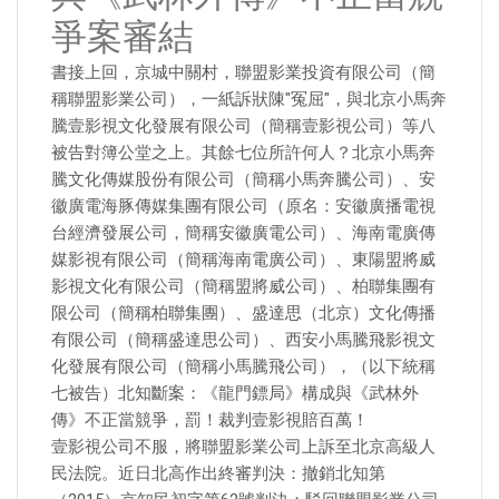
爭案審結
書接上回，京城中關村，聯盟影業投資有限公司（簡
稱聯盟影業公司），一紙訴狀陳"冤屈"，與北京小馬奔
騰壹影視文化發展有限公司（簡稱壹影視公司）等八
被告對簿公堂之上。其餘七位所許何人？北京小馬奔
騰文化傳媒股份有限公司（簡稱小馬奔騰公司）、安
徽廣電海豚傳媒集團有限公司（原名：安徽廣播電視
台經濟發展公司，簡稱安徽廣電公司）、海南電廣傳
媒影視有限公司（簡稱海南電廣公司）、東陽盟將威
影視文化有限公司（簡稱盟將威公司）、柏聯集團有
限公司（簡稱柏聯集團）、盛達思（北京）文化傳播
有限公司（簡稱盛達思公司）、西安小馬騰飛影視文
化發展有限公司（簡稱小馬騰飛公司），（以下統稱
七被告）北知斷案：《龍門鏢局》構成與《武林外
傳》不正當競爭，罰！裁判壹影視賠百萬！
壹影視公司不服，將聯盟影業公司上訴至北京高級人
民法院。近日北高作出終審判決：撤銷北知第