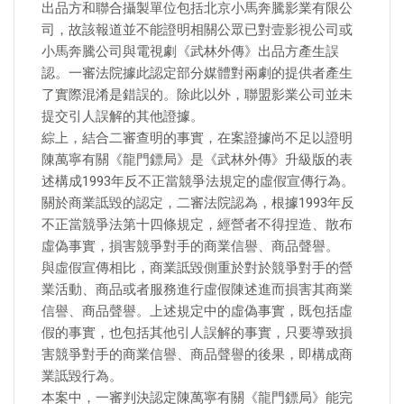
出品方和聯合攝製單位包括北京小馬奔騰影業有限公
司，故該報道並不能證明相關公眾已對壹影視公司或
小馬奔騰公司與電視劇《武林外傳》出品方產生誤
認。一審法院據此認定部分媒體對兩劇的提供者產生
了實際混淆是錯誤的。除此以外，聯盟影業公司並未
提交引人誤解的其他證據。
綜上，結合二審查明的事實，在案證據尚不足以證明
陳萬寧有關《龍門鏢局》是《武林外傳》升級版的表
述構成1993年反不正當競爭法規定的虛假宣傳行為。
關於商業詆毀的認定，二審法院認為，根據1993年反
不正當競爭法第十四條規定，經營者不得捏造、散布
虛偽事實，損害競爭對手的商業信譽、商品聲譽。
與虛假宣傳相比，商業詆毀側重於對於競爭對手的營
業活動、商品或者服務進行虛假陳述進而損害其商業
信譽、商品聲譽。上述規定中的虛偽事實，既包括虛
假的事實，也包括其他引人誤解的事實，只要導致損
害競爭對手的商業信譽、商品聲譽的後果，即構成商
業詆毀行為。
本案中，一審判決認定陳萬寧有關《龍門鏢局》能完