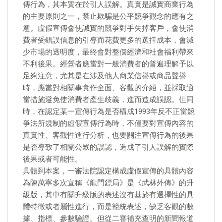
傳行為，其本質在於引人誤解。真實是誠實商業行為
的主要原則之一，禁止欺騙是公平競爭觀念的應有之
意。虛假宣傳會使誠實的競爭對手失掉客戶，會使消
費者受錯誤信息的引導而花費更多的選擇成本，會減
少市場的透明度，最終會對整個經濟和社會福利帶來
不利後果。經營者應當對一般消費者的普遍理解予以
足夠注意，尤其是在涉及他人商業信譽或商品聲譽
時，應當對相關事實作全面、客觀的介紹，並採取適
當措施避免使消費者產生歧義，進而造成誤認。但同
時，在認定某一宣傳行為是否構成1993年反不正當競
爭法所規制的虛假宣傳行為時，不僅要對宣傳內容的
真實性、客觀性進行分析，也要關注宣傳行為的後果
是否導致了相關公眾的誤認，造成了引人誤解的實際
後果或者可能性。
具體到本案，一審法院認定構成虛假宣傳的具體內容
為陳萬寧多次宣稱《龍門鏢局》是《武林外傳》的升
級版，其中有關升級版的表述沒有基於有選擇性的具
體特徵或者屬性進行，而是籠統表述，缺乏客觀的數
據、指標、參數驗證。但從二審補充查明的新聞報道