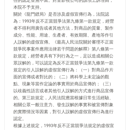
任的認定並無不當。對壹影視公司的該項上訴理由，
本院不予支持。
關於《龍門鏢局》是否涉及虛假宣傳行為，法院認
為：1993年反不正當競爭法第九條第一款規定，經營
者不得利用廣告或者其他方法，對商品的質量、製作
成分、性能、用途、生產者、有效期限、產地等作引
人誤解的虛假宣傳。《最高人民法院關於審理不正當
競爭民事案件應用法律若干問題的解釋》第八條第一
款規定，經營者具有下列行為之一，足以造成相關公
眾誤解的，可以認定為反不正當競爭法第九條第一款
規定的引人誤解的虛假宣傳行為：（一）對商品作片
面的宣傳或者對比的；（二）將科學上未定論的觀
點、現象等當作定論的事實用於商品宣傳的；（三）
以歧義性語言或者其他引人誤解的方式進行商品宣傳
的。第三款規定，人民法院應當根據日常生活經驗、
相關公眾一般注意力、發生誤解的事實和被宣傳對象
的實際情況等因素，對引人誤解的虛假宣傳行為進行
認定。
根據上述規定，1993年反不正當競爭法規定的虛假宣