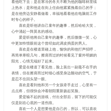
看他吃下去；是在寒冷的冬天不断为他的咖啡杯里续
上热水；是和他走在街上任由他紧紧挽着自己的手；
是在他旁边安静着做着，幸福地看着他在电脑前工作
时专心的样子。
喜欢是听他讲自己童年的趣事，然后哈哈大笑，
心中涌起一阵莫名的感动。
爱是听他将自己童年的趣事，然后微微一笑，心
中更加怜惜眼前这个曾经如此调皮捣蛋的男人。
喜欢是在楼道里碰上他，愉快的和他打声招呼，
再简单寒暄几句，擦肩而过的时候看见了窗外明媚的
阳光，心情无端好了起来。
爱是在楼道了看见他，脸上装出一副毫不在乎的
表情，但在擦肩而过时细心感受身边颤动的空气，于
是忍不住回头望一眼。
喜欢是看到他和另一个女孩牵手走过，心里有一
点点疼，但很快会冲着朝阳重新扬起笑脸。
爱是输不起的游戏，付出全部后，留下的可能仅
仅是刻在心底的一道伤痕。
喜欢一个人是想要他是自己的，所以，可以喜欢