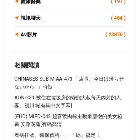
健康醫藥
( 197 )
視訊聊天
( 464 )
Av影片
( 23870 )
相關閱讀
CHINASES SUB MIAA-473 「店長、今日は帰らせ
ないから…」時短
ADN-331 被住在垃圾房的變態大叔每天內射的人
妻。初川南[有碼中文字幕]
(FHD) MIFD-042 超喜歡肉棒主動來應徵的美女秘
書 安藤花蓮[有碼高清
看病挂號、醫保買葯……一「碼」搞定！