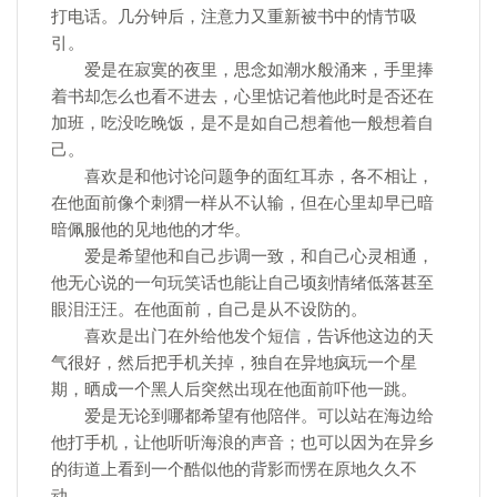
打电话。几分钟后，注意力又重新被书中的情节吸
引。
爱是在寂寞的夜里，思念如潮水般涌来，手里捧
着书却怎么也看不进去，心里惦记着他此时是否还在
加班，吃没吃晚饭，是不是如自己想着他一般想着自
己。
喜欢是和他讨论问题争的面红耳赤，各不相让，
在他面前像个刺猬一样从不认输，但在心里却早已暗
暗佩服他的见地他的才华。
爱是希望他和自己步调一致，和自己心灵相通，
他无心说的一句玩笑话也能让自己顷刻情绪低落甚至
眼泪汪汪。在他面前，自己是从不设防的。
喜欢是出门在外给他发个短信，告诉他这边的天
气很好，然后把手机关掉，独自在异地疯玩一个星
期，晒成一个黑人后突然出现在他面前吓他一跳。
爱是无论到哪都希望有他陪伴。可以站在海边给
他打手机，让他听听海浪的声音；也可以因为在异乡
的街道上看到一个酷似他的背影而愣在原地久久不
动。