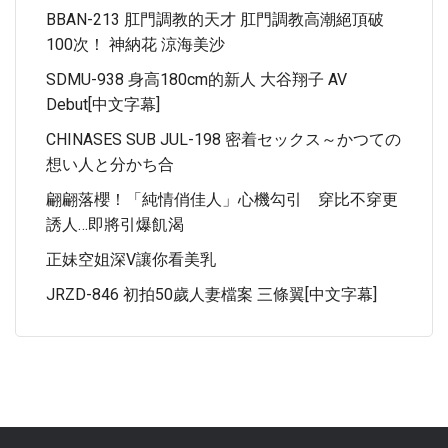
BBAN-213 肛門調教的天才 肛門調教高潮絕頂破
100次！ 神納花 涼海美沙
SDMU-938 身高180cm的新人 大谷翔子 AV
Debut[中文字幕]
CHINASES SUB JUL-198 密着セックス～かつての
想い人と分かち合
翩翩落櫻！「純情俏佳人」心機勾引 穿比不穿更
誘人…即將引爆飢渴
正妹空姐深V讓你看美乳
JRZD-846 初拍50歲人妻檔案 三條翼[中文字幕]