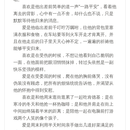
喜欢是他出差前简单的道一声“一路平安”，看着他
离去的背影，心中有一点不舍，却什么也不说，只是
默默等待他归来的消息。
爱是他临出差前千叮咛万嘱咐，往他的背包里塞
满衣服和食物，在车站要等到火车开走才肯离开。并
且在他走后的日子里天天心神不定，一遍遍的祈祷他
能够平安归来。
喜欢是在受伤的时候，不想让他看到自己脆弱的
一面，在他面前把眼泪悄悄抹掉，转过头依然是一副
快乐坚强的模样。
爱是在受委屈的时候，爬在他的胸前痛哭，没有
伪装没有顾虑，把所有的烦恼统统告诉他，并渴望从
他的怀抱中得到安慰。
喜欢是和他周末逛街逛累了一起吃肯德基；是在
寒冷的冬天和他抢一杯热咖啡；是和他并肩走在街上
中间始终隔着半米的距离；是陪他一起在电脑前打游
戏两个人笑的像个孩子。
爱是周末利用半天时间亲手做出几道好菜满足的