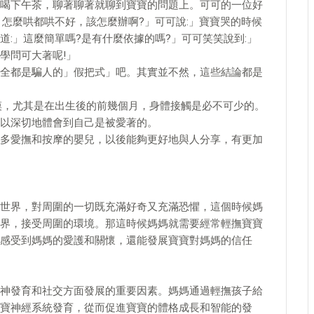
喝下午茶，聊著聊著就聊到寶寶的問題上。可可的一位好
，怎麼哄都哄不好，該怎麼辦啊?」可可說:」寶寶哭的時候
:」這麼簡單嗎?是有什麼依據的嗎?」可可笑笑說到:」
學問可大著呢!」
全都是騙人的」假把式」吧。其實並不然，這些結論都是
摸，尤其是在出生後的前幾個月，身體接觸是必不可少的。
以深切地體會到自己是被愛著的。
多愛撫和按摩的嬰兒，以後能夠更好地與人分享，有更加
世界，對周圍的一切既充滿好奇又充滿恐懼，這個時候媽
界，接受周圍的環境。那這時候媽媽就需要經常輕撫寶寶
感受到媽媽的愛護和關懷，還能發展寶寶對媽媽的信任
神發育和社交方面發展的重要因素。媽媽通過輕撫孩子給
寶神經系統發育，從而促進寶寶的體格成長和智能的發