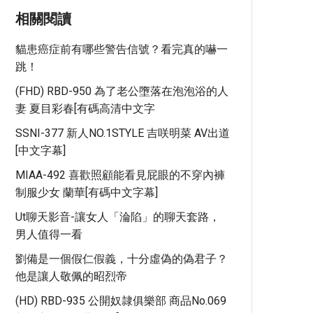
相關閱讀
貓患癌症前有哪些警告信號？看完真的嚇一
跳！
(FHD) RBD-950 為了老公墮落在泡泡浴的人
妻 夏目彩春[有碼高清中文字
SSNI-377 新人NO.1STYLE 吉咲明菜 AV出道
[中文字幕]
MIAA-492 喜歡照顧能看見屁眼的不穿內褲
制服少女 蘭華[有碼中文字幕]
Ut聊天影音-讓女人「淪陷」的聊天套路，
男人值得一看
劉備是一個假仁假義，十分虛偽的偽君子？
他是讓人敬佩的昭烈帝
(HD) RBD-935 公開奴隷俱樂部 商品No.069