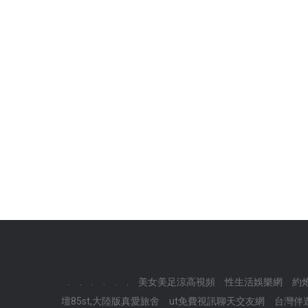
.
.
.
.
.
.
美女美足涼高視頻
性生活娛樂網
約
壇85st,大陸版真愛旅舍
ut免費視訊聊天交友網
台灣伴