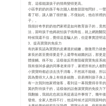
育。這樣能讓孩子的情商變得更高。
小區李奶奶的孫子每次賤人都會甜甜地問好，一聲
看了耶」讓人聽了很舒服，不僅如此，他在班裡的
子」。
我很好奇李奶奶他們家裡是如何教育孩子的，竟然
法，當時孩子他媽就怕孩子情商低，就上網跑醫院
時候我還不信，覺得這是騙人的，但是事實證明這
3、提高寶寶的免疫力
有的家長認為寶寶的皮膚過於細嫩，微微用力就會
家長的甚至覺得要是手上還帶有細菌的話，那更是
體接觸。殊不知，這樣做反而會阻礙寶寶免疫系統
我有個30多歲的同事老來得子，家裡所有的人都
小寶寶時都必須去洗手消毒，不然就不能碰。所以
因為覺得大人身上有很多細胞，容易傳到孩子身上
有一次我到他家裡做客，看到這一幕我覺得非常的
翼的對待孩子的，這樣做的話會讓寶寶的免疫力下
我翻臉，我就此也就沒再提過這件事情了。幾年後
發燒。全家人愁得不行，他這時候才認同我當時的
大量科學的研究告訴我們，寶寶出生後，母親所發