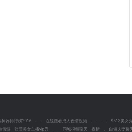
炮神器排行榜2016
.
.
在線觀看成人色情視頻
.
.
.
.
9513美女
遊價錢
韓國美女主播vip秀
.
.
同城視頻聊天一夜情
.
白領夫妻聊