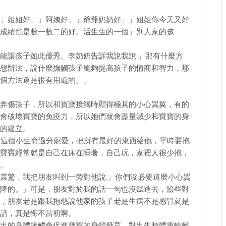
」姐姐好」」阿姨好」」爺爺奶奶好」」姐姐你今天又好
成績也是數一數二的好。活生生的一個」別人家的孩
能讓孩子如此優秀。李奶奶告訴我說我說:」那有什麼方
想辦法，說什麼撫觸孩子能夠提高孩子的情商和智力，那
個方法還是很有用處的。」
弄傷孩子，所以和寶寶接觸時顯得極其的小心翼翼，有的
會破壞寶寶的免疫力，所以她們就會盡量減少和寶寶的身
的建立。
對這個小生命過分寵愛，把所有最好的東西給他，平時要抱
寶寶經常就是自己在床在睡著，自己玩，家裡人很少抱，
。
震驚，我把朋友叫到一旁對他說:」你們沒必要這麼小心翼
降的。」可是，朋友對於我的話一句也沒聽進去，險些對
，朋友老是跟我抱怨說他家的孩子老是生病不是感冒就是
話，真是悔不當初啊。
出的身體接觸會促進寶寶的身體發育，對出生時體重較輕