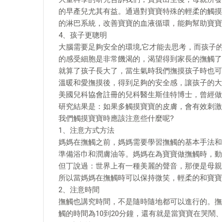
的早產兒尤其有益。通過對寶寶特殊的輕柔的觸摸
的淋巴系統，改善寶寶的血液循環，能夠幫助寶寶
4、孩子更聰明
大腦需要足夠安全的環境,它才能去思考，而孩子
的感受細胞是非常饑渴的，渴望得到家長的撫觸了
就算了孩子長大了，當生氣時我們撫摸孩子時也可
溫暖和愛撫摸後，得到足夠的安全感，讓孩子的大
美國兒科協會註冊的兒科醫生斯佳特博士，曾經做
研究結果是：如果多觸摸寶寶的皮膚，會有效刺激
​我們觸摸寶寶時應該注意些什麼呢?
1、注意方式方法
媽媽在撫觸之前，媽媽需要學習撫觸的基本手法和
準備浴巾和潤膚油等。媽媽在為寶寶做撫觸時，動
但丁說過：世界上有一種美麗的聲音，那便是母親
所以當媽媽在撫觸時可以保持微笑，輕柔的和寶寶
2、注意時間
撫觸也講究時間，不是隨時隨地都可以進行的。撫
觸的時間為10到20分鐘，還有就是當寶寶在哭鬧