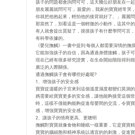
孩子的問題都會詢問可可，這天幾位好朋友在一起
朋友麗麗就問可可:」親愛的，我家的寶寶經常哭
你就把他抱起來，輕拍他的後背就好了。」麗麗問道
那當然了，別看這是一個輕微的小動作，這其中的
有人就會提出質疑了，摸摸孩子有什麼學問可言，
有科學依據的。
《嬰兒撫觸》一書中提到:每個人都需要深情的撫
它能加強孩子的自信，因為通過身體接觸，孩子可
現在已經有很多研究證實，在生命開始階段得到很
廣泛的人際關係。
通過撫觸孩子會有哪些好處呢?
1、增強孩子的安全感
寶寶從溫暖的子宮來到這個溫度濕度都變幻莫測的
媽需要給寶寶更多的安全感，讓他能夠接受這個世
時，這樣不僅能夠能夠促進母嬰間的交流，令寶寶
感，增強寶寶的安全感。
2、讓孩子的情商更高、更聰明
撫觸對寶寶就像食物和睡眠一樣重要，它是寶寶精
寶寶的腦細胞和精神系統以適宜的的刺激，促進寶