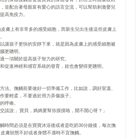
，並配合著母親富有愛心的語言交流，可以幫助刺激嬰兒
提高免疫力。
的皮膚上有非常多的感受細胞，而新生兒出生後這些皮膚上
。
以讓孩子更快的安靜下來，就是因為皮膚上的感受細胞被
腦更聰明。
過一項關於提高孩子智力的研究。
和促進神經和感官系統的發育，娃也會變得更聰明。
方法。撫觸前要做好一切準備工作，比如說，調好室溫、
作要輕柔，不要過於用力弄傷孩子。
的呼喚。
交談說:」寶貝，媽媽要幫你摸摸咯，開不開心呀？」
觸時間必須是在寶寶沐浴後或者是吃奶30分鐘後，每次撫
、皮膚狀態不好或者身體不適時不宜撫觸。