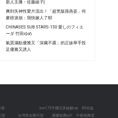
新人主播・佐藤綾子[
爽到失神性愛片流出！「超兇版孫燕姿」何
麥枒淚崩：我快嫁人了耶
CHINASES SUB STARS-130 愛しのフィエ
ーダ 竹田ゆめ
氣質滿點優雅又「深藏不露」的正妹舉手投
足優雅又誘人
秀場
.
.
.
.
.
.
.
live173手機完美破解vip
85街論
天室
.
.
台灣美女聊天室
.
露娜免費a片
午夜熱舞直