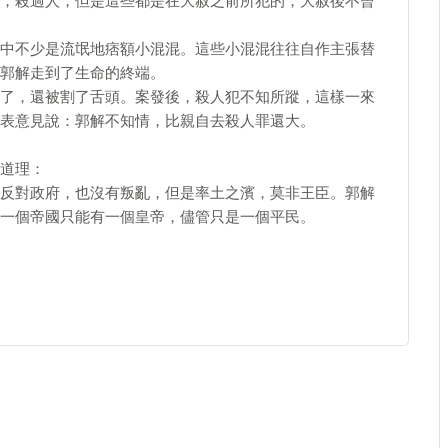
，殺過人，但是這些都是在大赦之前所犯的，大赦後不曾
中不少是流氓地痞額小混混。這些小混混往往自作主張替
郭解走到了生命的終端。
了，還被割了舌頭。案發後，殺人犯不知所蹤，這樣一來
表意見說：郭解不知情，比親自去殺人罪還大。
道理：
反對政府，也沒有叛亂，但是率土之濱，莫非王臣。郭解
一個帝國只能有一個皇帝，儘管只是一個平民。