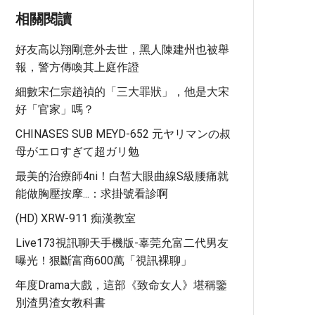
相關閱讀
好友高以翔剛意外去世，黑人陳建州也被舉
報，警方傳喚其上庭作證
細數宋仁宗趙禎的「三大罪狀」，他是大宋
好「官家」嗎？
CHINASES SUB MEYD-652 元ヤリマンの叔
母がエロすぎて超ガリ勉
最美的治療師4ni！白皙大眼曲線S級腰痛就
能做胸壓按摩...：求掛號看診啊
(HD) XRW-911 痴漢教室
Live173視訊聊天手機版-辜莞允富二代男友
曝光！狠斷富商600萬「視訊裸聊」
年度Drama大戲，這部《致命女人》堪稱鑒
別渣男渣女教科書