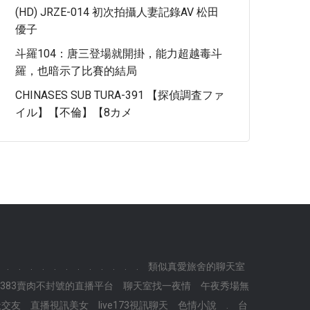
(HD) JRZE-014 初次拍攝人妻記錄AV 松田
優子
斗羅104：唐三登場就開掛，能力超越毒斗
羅，也暗示了比賽的結局
CHINASES SUB TURA-391 【探偵調査ファ
イル】【不倫】【8カメ
.
.
.
.
.
.
.
.
.
.
.
.
類似真愛旅舍的聊天室
s383賣肉不封號的直播平台
聊天室找一夜情
午夜秀場無
天交友
直播視訊美女
live173視訊聊天
色情小說
.
台