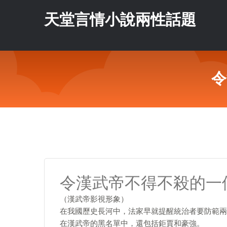
天堂言情小說兩性話題
令
令漢武帝不得不殺的一
（漢武帝影視形象）
在我國歷史長河中，法家早就提醒統治者要防範兩
在漢武帝的黑名單中，還包括鉅賈和豪強。