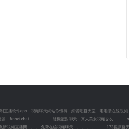
利直播軟件app
視頻聊天網站你懂得
網愛吧聊天室
啪啪堂在線視頻
話題
Anhei chat
.
.
.
.
隨機配對聊天
真人美女視頻交友
.
.
色情視頻直播間
.
.
免費在線視頻聊天
.
.
.
.
.
.
173視訊聊