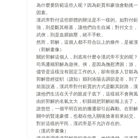
為什麼要防範這些人呢？因為鉅賈和豪強會動搖一
因素。
漢武帝對付這些群體的辦法是不一樣的。如對付鉅
強，則是斷其根基，讓他們自生自滅；對付文士，
武俠，則是血腥鎮壓，絕不手軟。
然而，郭解，這個人都不符合以上的條件，是被漢
（郭解畫像）
關於郭解這個人，到底有什麼令漢武帝不安的呢？
司馬遷稱郭解為遊俠。俠，是因為撫慰濟困；游，
儘管是這樣沒有固定工作的人，卻有很多人甘願為
郭解曾經從軹（讀知）縣到洛陽去調節是非，到了
前面說過，漢武帝對付鉅賈的方式是斷其財路，漢
讓他們生活在天子的眼皮子底下，這樣就不會興風
由於郭解的名氣太大，軹縣就把郭解給報上去了，
誰曾想，一個平明百姓的搬遷卻引起轟動。在郭解
關中的賢達豪傑，也都在他入關後搶著前來結交。
對於這樣的平民，漢武帝是不允許存在的。
（漢武帝畫像）