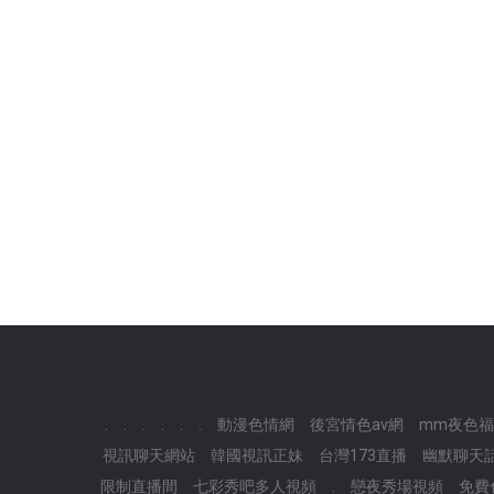
.
.
.
.
.
.
動漫色情網
後宮情色av網
mm夜色福
視訊聊天網站
韓國視訊正妹
台灣173直播
幽默聊天
限制直播間
七彩秀吧多人視頻
.
戀夜秀場視頻
免費