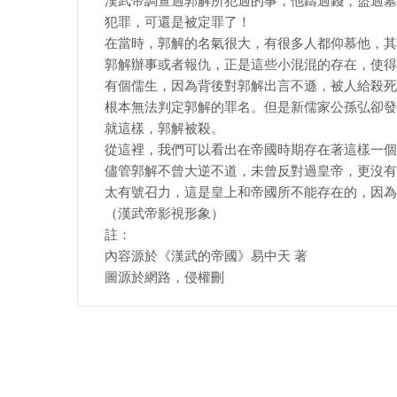
漢武帝調查過郭解所犯過的事，他鑄過錢，盜過墓
犯罪，可還是被定罪了！
在當時，郭解的名氣很大，有很多人都仰慕他，其
郭解辦事或者報仇，正是這些小混混的存在，使得
有個儒生，因為背後對郭解出言不遜，被人給殺死
根本無法判定郭解的罪名。但是新儒家公孫弘卻發
就這樣，郭解被殺。
從這裡，我們可以看出在帝國時期存在著這樣一個
儘管郭解不曾大逆不道，未曾反對過皇帝，更沒有
太有號召力，這是皇上和帝國所不能存在的，因為
（漢武帝影視形象）
註：
內容源於《漢武的帝國》易中天 著
圖源於網路，侵權刪